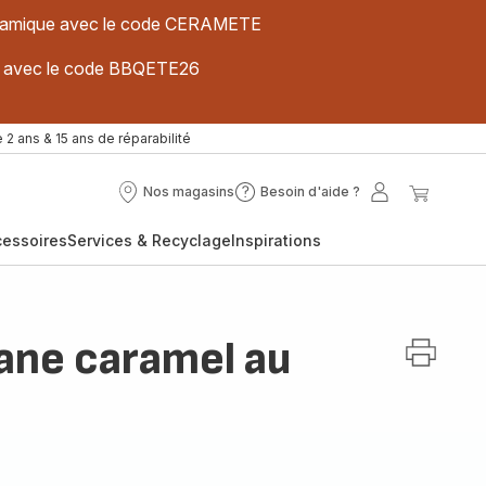
 céramique avec le code CERAMETE
ues avec le code BBQETE26
 2 ans & 15 ans de réparabilité
Nos magasins
Besoin d'aide ?
Nos
Besoin
Mon
Mon
magasins
d'aide
compte
panier
cessoires
Services & Recyclage
Inspirations
?
ane caramel au