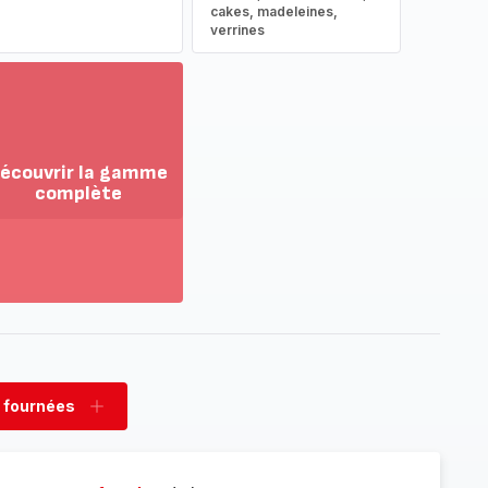
cakes, madeleines,
verrines
écouvrir la gamme
complète
ir
us...
couvrir
amme
mplète
 fournées
rimer
Ajouter
nées
fournées