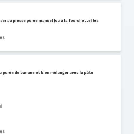
aser au presse purée manuel (ou à la fourchette) les
res
 la purée de banane et bien mélanger avec la pâte
el
res