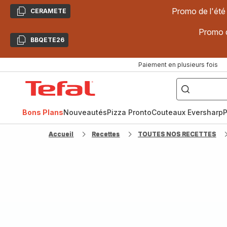
Promo de l'été
CERAMETE
Copier
Promo d
BBQETE26
Copier
Paiement en plusieurs fois
["Poêles
inox,
Accueil
Cake
Factory,
Tefal
Planchas,
Céramique..."]
Bons Plans
Nouveautés
Pizza Pronto
Couteaux Eversharp
P
Accueil
Recettes
TOUTES NOS RECETTES