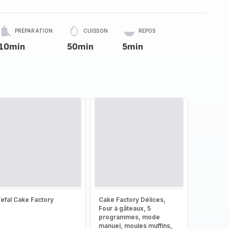
PRÉPARATION
CUISSON
REPOS
10min
50min
5min
efal Cake Factory
Cake Factory Délices,
Four à gâteaux, 5
programmes, mode
manuel, moules muffins,