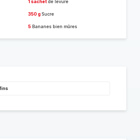
1 sachet
de levure
350 g
Sucre
5
Bananes bien mûres
fins