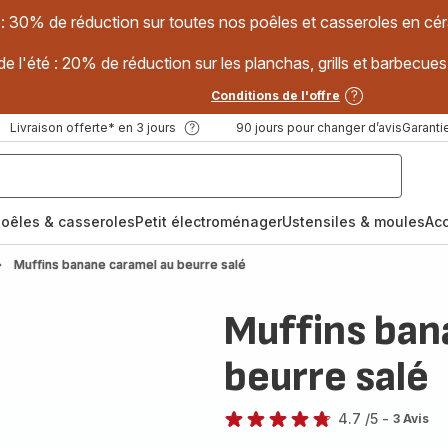
 : 30% de réduction sur toutes nos poêles et casseroles en
e l'été : 20% de réduction sur les planchas, grills et barbec
Conditions de l'offre
Livraison offerte* en 3 jours
90 jours pour changer d’avis
Garantie
oêles & casseroles
Petit électroménager
Ustensiles & moules
Ac
Muffins banane caramel au beurre salé
Muffins ban
beurre salé
4.7
/5
-
3 Avis
ratings.4.7