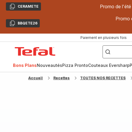
Promo de l'été
CERAMETE
Copier
Promo d
BBQETE26
Copier
Paiement en plusieurs fois
["Poêles
inox,
Accueil
Cake
Factory,
Tefal
Planchas,
Céramique..."]
Bons Plans
Nouveautés
Pizza Pronto
Couteaux Eversharp
P
Accueil
Recettes
TOUTES NOS RECETTES