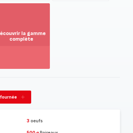
écouvrir la gamme
complète
ir
us...
couvrir
amme
mplète
 fournée
rimer
Ajouter
née
fournée
3
oeufs
500 g
Poireaux