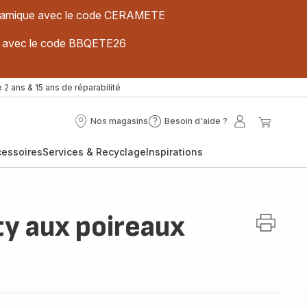
 céramique avec le code CERAMETE
ues avec le code BBQETE26
 2 ans & 15 ans de réparabilité
Nos magasins
Besoin d'aide ?
Nos
Besoin
Mon
Mon
magasins
d'aide
compte
panier
cessoires
Services & Recyclage
Inspirations
?
ty aux poireaux