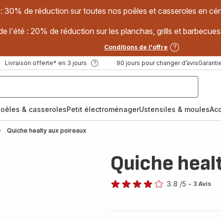
 : 30% de réduction sur toutes nos poêles et casseroles en
e l'été : 20% de réduction sur les planchas, grills et barbec
Conditions de l'offre
Livraison offerte* en 3 jours
90 jours pour changer d’avis
Garantie
oêles & casseroles
Petit électroménager
Ustensiles & moules
Ac
Quiche healty aux poireaux
Quiche heal
3.8
/5
-
3 Avis
ratings.3.8