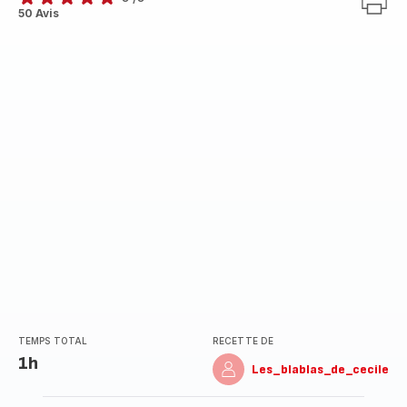
Avis
50 Avis
5
étoiles
(moyenne)
TEMPS TOTAL
RECETTE DE
1h
Les_blablas_de_cecile