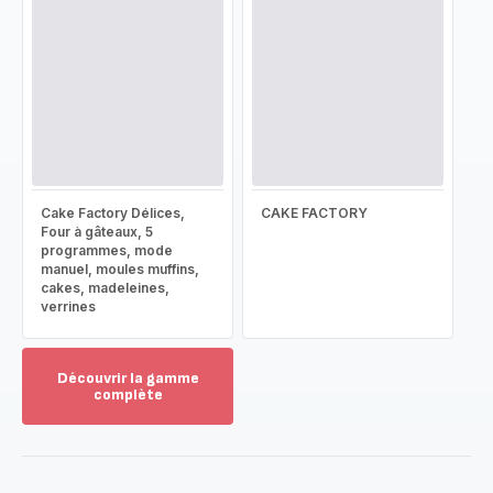
Cake Factory Délices,
CAKE FACTORY
Four à gâteaux, 5
programmes, mode
manuel, moules muffins,
cakes, madeleines,
verrines
Découvrir la gamme
complète
Voir
plus...
-
Découvrir