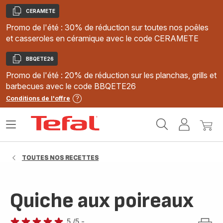
CERAMETE
Copier
Promo de l'été : 30% de réduction sur toutes nos poêles
et casseroles en céramique avec le code CERAMETE
BBQETE26
Copier
Promo de l'été : 20% de réduction sur les planchas, grills et
barbecues avec le code BBQETE26
Conditions de l'offre
Accueil
Ouvrir
Mon
Mon
Tefal
le
compte
panie
menu
TOUTES NOS RECETTES
Quiche aux poireaux
5
/5
-