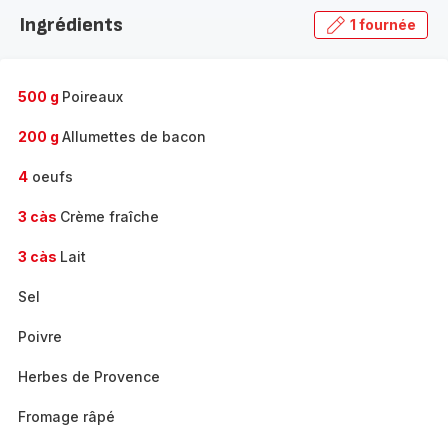
la
Ingrédients
1 fournée
gamme
complète
-
500 g
Poireaux
200 g
Allumettes de bacon
4
oeufs
3 càs
Crème fraîche
3 càs
Lait
Sel
Poivre
Herbes de Provence
Fromage râpé