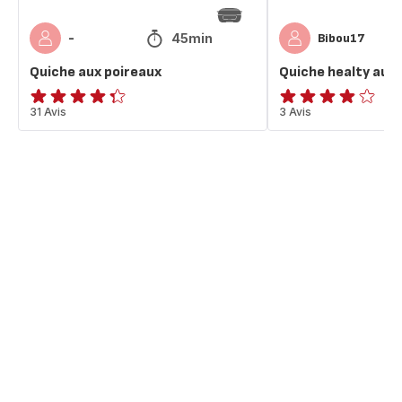
45min
-
Bibou17
Quiche aux poireaux
Quiche healty aux 
ratings.4.3
31 Avis
ratings.3.8
3 Avis