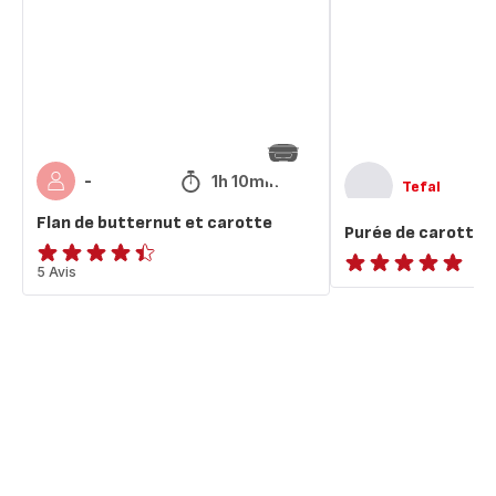
et
carotte
1h 10min
-
Tefal
Flan de butternut et carotte
Purée de carottes
ratings.4.4
5 Avis
ratings.NaN