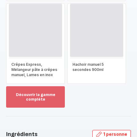
Crêpes Express,
Hachoir manuel 5
Mélangeur pâte à crêpes
secondes 900ml
manuel, Lames en inox
Découvrir la gamme
complète
Voir
plus...
-
Découvrir
la
Ingrédients
1 personne
gamme