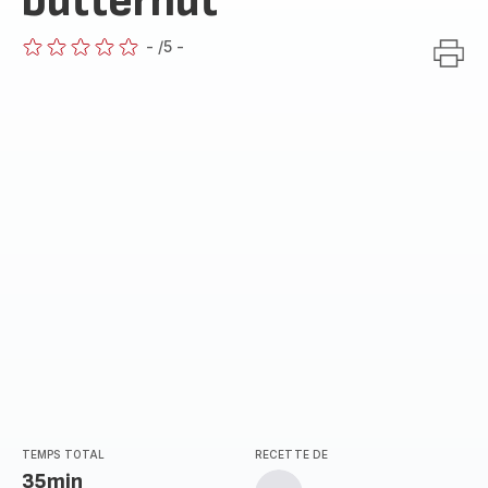
butternut
-
/5
-
ratings.0
TEMPS TOTAL
RECETTE DE
35min