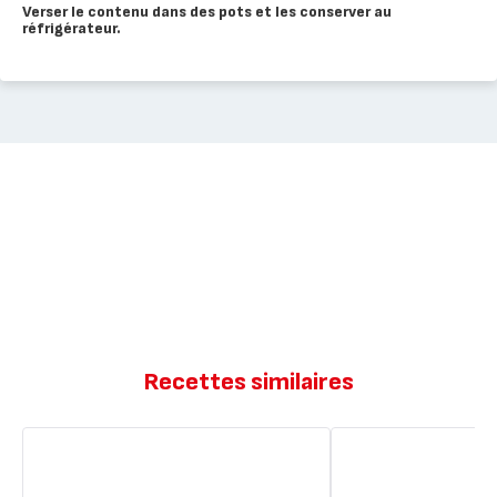
Verser le contenu dans des pots et les conserver au
réfrigérateur.
Recettes similaires
Flan
Purée
de
de
butternut
carottes