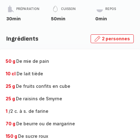
PRÉPARATION
CUISSON
REPOS
30min
50min
0min
Ingrédients
2 personnes
50 g
De mie de pain
10 cl
De lait tiède
25 g
De fruits confits en cube
25 g
De raisins de Smyrne
1
/2 c. à s. de farine
70 g
De beurre ou de margarine
150 g
De sucre roux