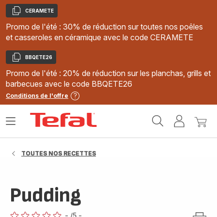
CERAMETE
Copier
Promo de l'été : 30% de réduction sur toutes nos poêles
et casseroles en céramique avec le code CERAMETE
BBQETE26
Copier
Promo de l'été : 20% de réduction sur les planchas, grills et
barbecues avec le code BBQETE26
Conditions de l'offre
Accueil
Ouvrir
Mon
Mon
Tefal
le
compte
panie
menu
TOUTES NOS RECETTES
Pudding
-
/5
-