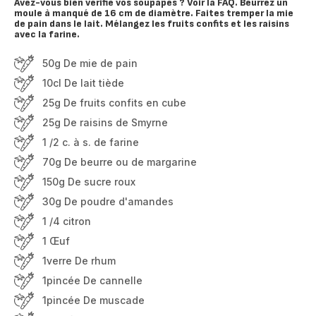
Avez-vous bien vérifié vos soupapes ? Voir la FAQ. Beurrez un
moule à manqué de 16 cm de diamètre. Faites tremper la mie
de pain dans le lait. Mélangez les fruits confits et les raisins
avec la farine.
50g De mie de pain
10cl De lait tiède
25g De fruits confits en cube
25g De raisins de Smyrne
1 /2 c. à s. de farine
70g De beurre ou de margarine
150g De sucre roux
30g De poudre d'amandes
1 /4 citron
1 Œuf
1verre De rhum
1pincée De cannelle
1pincée De muscade