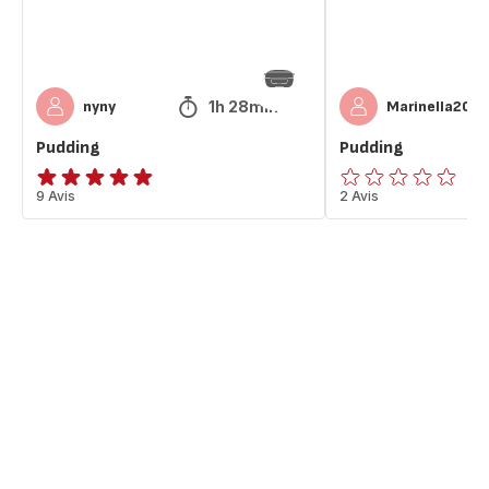
1h 28min
nyny
Marinella20
Pudding
Pudding
ratings.4.8
9 Avis
ratings.0
2 Avis