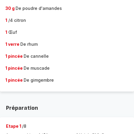
30 g
De poudre d'amandes
1
/4 citron
1
Œuf
1 verre
De rhum
1 pincée
De cannelle
1 pincée
De muscade
1 pincée
De gimgembre
Préparation
Etape 1
/8