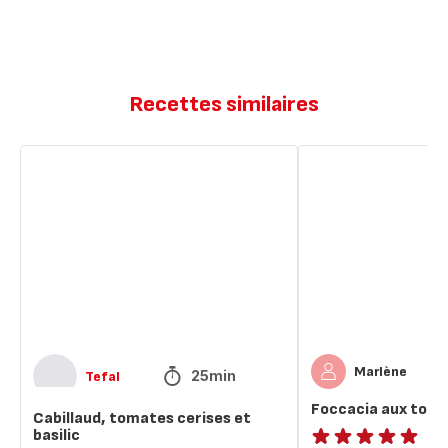
Recettes similaires
Cabillaud,
Foccacia
tomates
aux
cerises
tomates
et
cerises
basilic
Marlène
25min
Tefal
Foccacia aux toma
Cabillaud, tomates cerises et
basilic