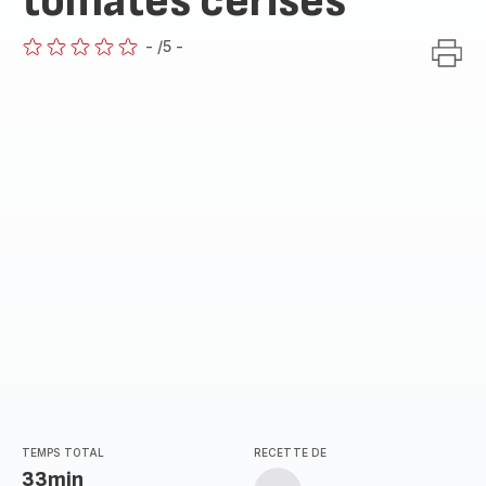
tomates cerises
-
/5
-
ratings.0
TEMPS TOTAL
RECETTE DE
33min