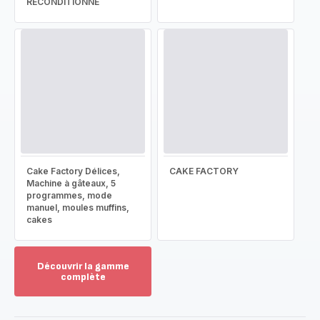
RECONDITIONNÉ
Cake Factory Délices,
CAKE FACTORY
Machine à gâteaux, 5
programmes, mode
manuel, moules muffins,
cakes
Découvrir la gamme
complète
Voir
plus...
-