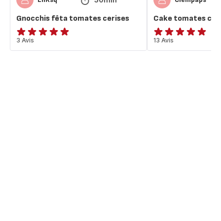
Gnocchis fêta tomates cerises
Cake tomates ceri
Avis
3 Avis
Avis
13 Avis
5
5
étoiles
étoiles
(moyenne)
(moyenne)