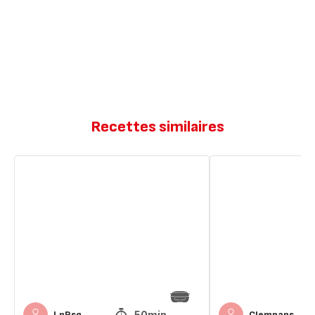
Recettes similaires
Gnocchis
Cake
fêta
tomates
tomates
cerise
cerises
feta
50min
LnRsq
Clempaps