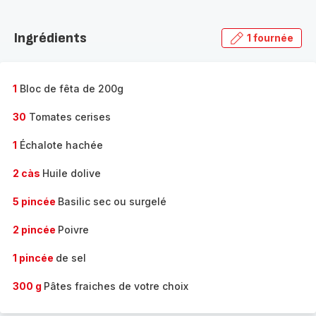
Découvrir
la
Ingrédients
1 fournée
gamme
complète
-
1
Bloc de fêta de 200g
30
Tomates cerises
1
Échalote hachée
2 càs
Huile dolive
5 pincée
Basilic sec ou surgelé
2 pincée
Poivre
1 pincée
de sel
300 g
Pâtes fraiches de votre choix