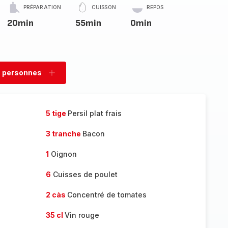
PRÉPARATION
CUISSON
REPOS
20min
55min
0min
 personnes
rimer
Ajouter
sonnes
personnes
5 tige
Persil plat frais
3 tranche
Bacon
1
Oignon
6
Cuisses de poulet
2 càs
Concentré de tomates
35 cl
Vin rouge