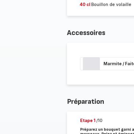
40 cl
Bouillon de volaille
Accessoires
Marmite / Fait
Préparation
Etape 1
/10
Préparez un bouquet garni av
morceaux. Pelez et émincez l