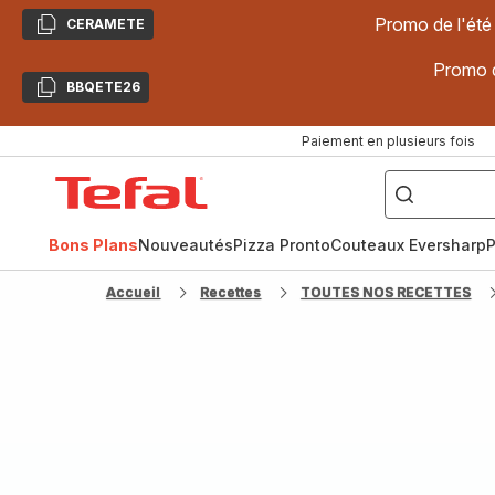
Promo de l'été
CERAMETE
Copier
Promo d
BBQETE26
Copier
Paiement en plusieurs fois
["Poêles
inox,
Accueil
Cake
Factory,
Tefal
Planchas,
Céramique..."]
Bons Plans
Nouveautés
Pizza Pronto
Couteaux Eversharp
P
Accueil
Recettes
TOUTES NOS RECETTES