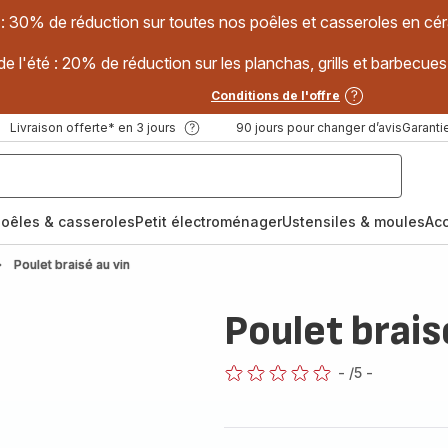
 : 30% de réduction sur toutes nos poêles et casseroles en
e l'été : 20% de réduction sur les planchas, grills et barbec
Conditions de l'offre
Livraison offerte* en 3 jours
90 jours pour changer d’avis
Garantie
oêles & casseroles
Petit électroménager
Ustensiles & moules
Ac
Poulet braisé au vin
Poulet brais
-
/5
-
ratings.0