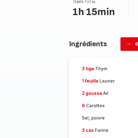
TEMPS TOTAL
1h 15min
Ingrédients
6
Supp
per
3 tige
Thym
1 feuille
Laurier
2 gousse
Ail
6
Carottes
Sel, poivre
3 càs
Farine