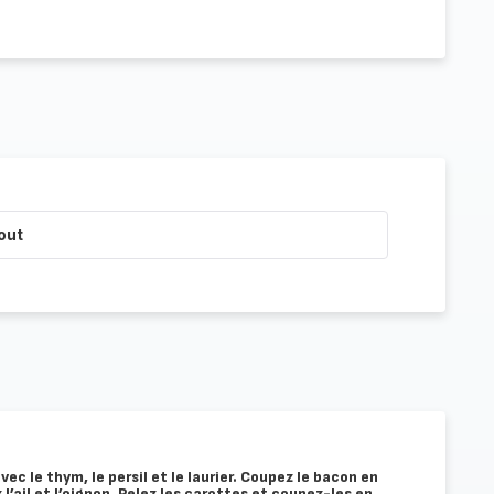
out
ec le thym, le persil et le laurier. Coupez le bacon en
’ail et l’oignon. Pelez les carottes et coupez-les en