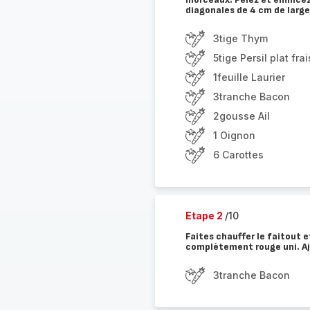
diagonales de 4 cm de large
3tige Thym
5tige Persil plat frai
1feuille Laurier
3tranche Bacon
2gousse Ail
1 Oignon
6 Carottes
Etape 2
/10
Faites chauffer le faitout 
complètement rouge uni. Ajo
3tranche Bacon