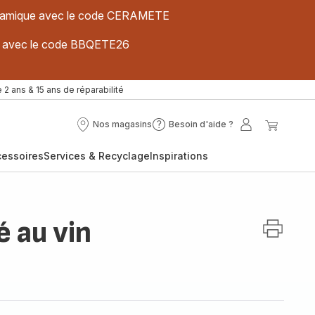
 céramique avec le code CERAMETE
ues avec le code BBQETE26
 2 ans & 15 ans de réparabilité
Nos magasins
Besoin d'aide ?
Nos
Besoin
Mon
Mon
magasins
d'aide
compte
panier
cessoires
Services & Recyclage
Inspirations
?
é au vin