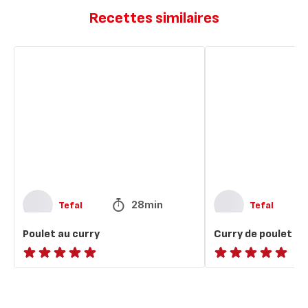
Recettes similaires
Poulet
Curry
au
de
curry
poulet
28min
Tefal
Tefal
Poulet au curry
Curry de poulet
ratings.NaN
ratings.NaN