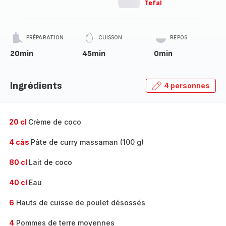
Tefal
PRÉPARATION
CUISSON
REPOS
20min
45min
0min
Ingrédients
4 personnes
20 cl
Crème de coco
4 càs
Pâte de curry massaman (100 g)
80 cl
Lait de coco
40 cl
Eau
6
Hauts de cuisse de poulet désossés
4
Pommes de terre moyennes