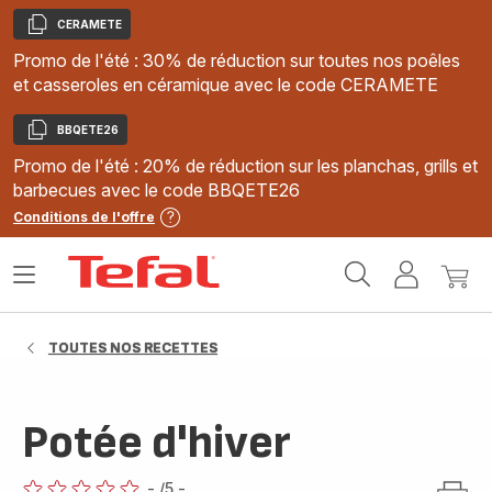
CERAMETE
Copier
Promo de l'été : 30% de réduction sur toutes nos poêles
et casseroles en céramique avec le code CERAMETE
BBQETE26
Copier
Promo de l'été : 20% de réduction sur les planchas, grills et
barbecues avec le code BBQETE26
Conditions de l'offre
Accueil
Ouvrir
Mon
Mon
Tefal
le
compte
panie
menu
TOUTES NOS RECETTES
Potée d'hiver
-
/5
-