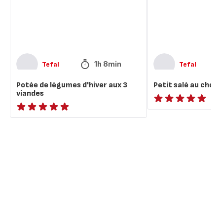
3
viandes
1h 8min
Tefal
Tefal
Potée de légumes d'hiver aux 3
Petit salé au chou
viandes
ratings.NaN
ratings.NaN