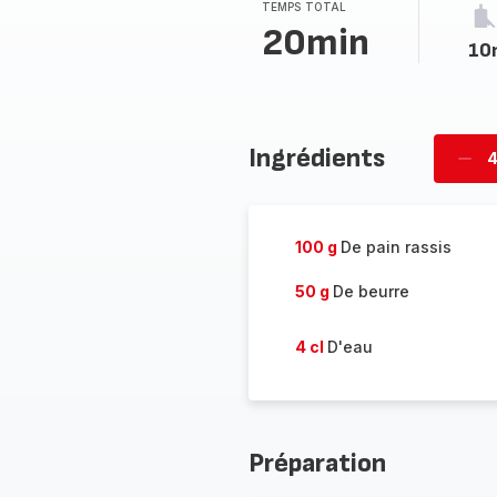
TEMPS TOTAL
20min
10
Ingrédients
4
Supp
per
100 g
De pain rassis
50 g
De beurre
4 cl
D'eau
Préparation