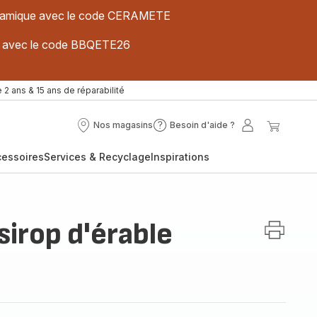
 céramique avec le code CERAMETE
ues avec le code BBQETE26
 2 ans & 15 ans de réparabilité
Nos magasins
Besoin d'aide ?
Nos
Besoin
Mon
Mon
magasins
d'aide
compte
panier
cessoires
Services & Recyclage
Inspirations
?
irop d'érable