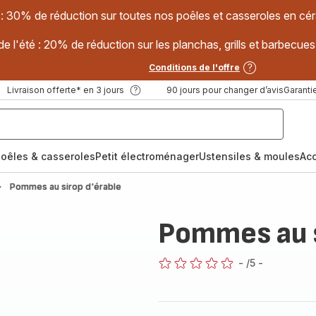
 : 30% de réduction sur toutes nos poêles et casseroles en
e l'été : 20% de réduction sur les planchas, grills et barbec
Conditions de l'offre
Livraison offerte* en 3 jours
90 jours pour changer d’avis
Garantie
oêles & casseroles
Petit électroménager
Ustensiles & moules
Ac
Pommes au sirop d'érable
Pommes au s
-
/5
-
ratings.0