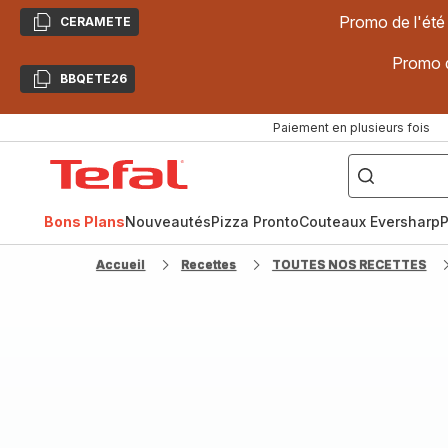
Promo de l'été
CERAMETE
Copier
Promo d
BBQETE26
Copier
Paiement en plusieurs fois
["Poêles
inox,
Accueil
Cake
Factory,
Tefal
Planchas,
Céramique..."]
Bons Plans
Nouveautés
Pizza Pronto
Couteaux Eversharp
P
Accueil
Recettes
TOUTES NOS RECETTES