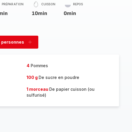
PRÉPARATION
CUISSON
REPOS
min
10min
0min
 personnes
rimer
Ajouter
sonnes
personnes
4
Pommes
100 g
De sucre en poudre
1 morceau
De papier cuisson (ou
sulfurisé)