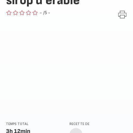
sirop d'érable
-
/5
-
ratings.0
TEMPS TOTAL
RECETTE DE
3h 12min