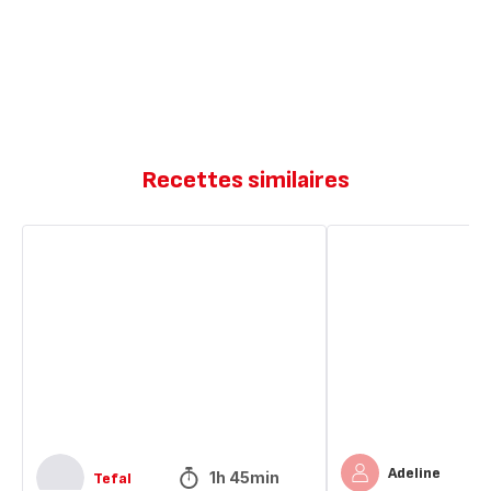
Recettes similaires
Pancakes
Moelleux
à
au
la
sirop
ricotta,
d'érable
myrtilles
et
sirop
d'érable
Adeline
1h 45min
Tefal