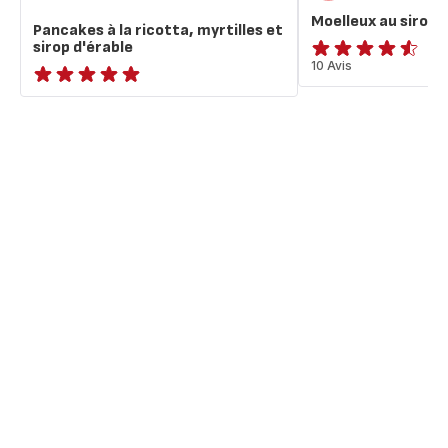
Moelleux au sirop 
Pancakes à la ricotta, myrtilles et
sirop d'érable
ratings.4.5
10 Avis
ratings.NaN