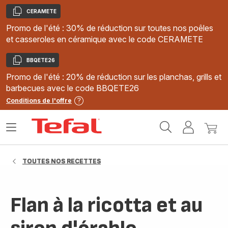
CERAMETE
Copier
Promo de l'été : 30% de réduction sur toutes nos poêles
et casseroles en céramique avec le code CERAMETE
BBQETE26
Copier
Promo de l'été : 20% de réduction sur les planchas, grills et
barbecues avec le code BBQETE26
Conditions de l'offre
Accueil
Ouvrir
Mon
Mon
Tefal
le
compte
panie
menu
TOUTES NOS RECETTES
Flan à la ricotta et au