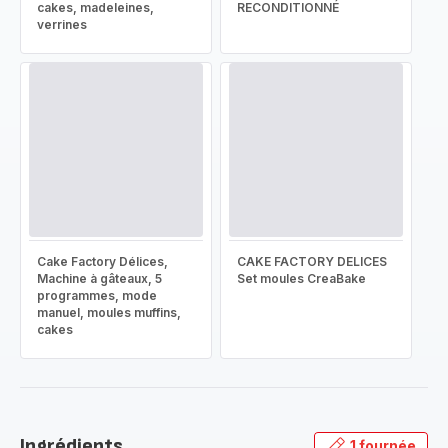
cakes, madeleines,
RECONDITIONNÉ
verrines
Cake Factory Délices,
CAKE FACTORY DELICES
Machine à gâteaux, 5
Set moules CreaBake
programmes, mode
manuel, moules muffins,
cakes
Ingrédients
1 fournée