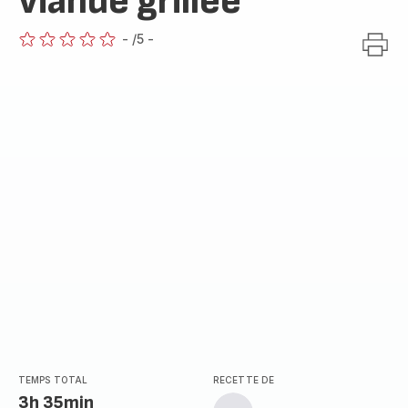
viande grillée
-
/5
-
ratings.0
TEMPS TOTAL
RECETTE DE
3h 35min