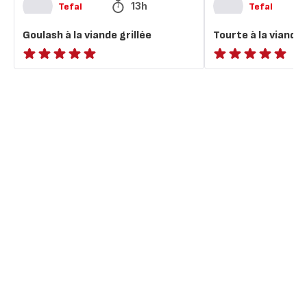
13h
Tefal
Tefal
Goulash à la viande grillée
Tourte à la viande 
ratings.NaN
ratings.NaN