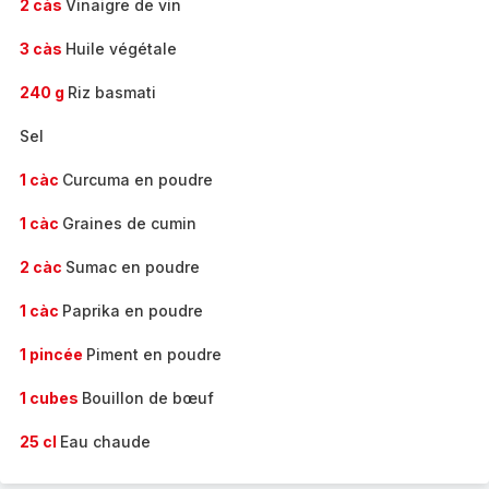
2 càs
Vinaigre de vin
3 càs
Huile végétale
240 g
Riz basmati
Sel
1 càc
Curcuma en poudre
1 càc
Graines de cumin
2 càc
Sumac en poudre
1 càc
Paprika en poudre
1 pincée
Piment en poudre
1 cubes
Bouillon de bœuf
25 cl
Eau chaude