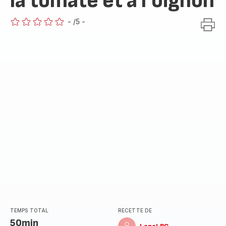
la tomate et a l'oignon
-
/5
-
ratings.0
TEMPS TOTAL
RECETTE DE
50min