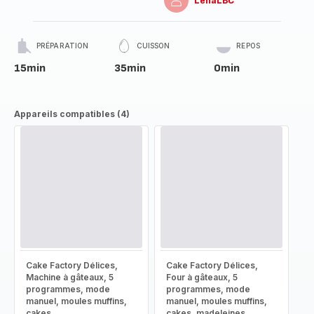
LenaLBC
PRÉPARATION
CUISSON
REPOS
15min
35min
0min
Appareils compatibles (4)
Cake Factory Délices,
Cake Factory Délices,
Machine à gâteaux, 5
Four à gâteaux, 5
programmes, mode
programmes, mode
manuel, moules muffins,
manuel, moules muffins,
cakes
cakes, madeleines,