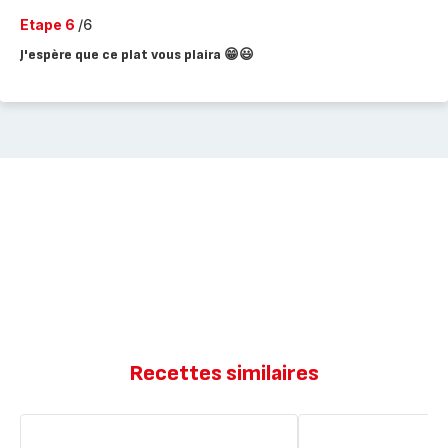
Etape 6
/6
J'espère que ce plat vous plaira 😁😃
Recettes similaires
Boulettes
Tomate
de
farcie