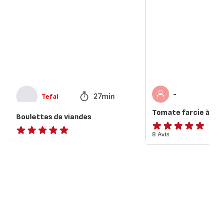
viandes
à
la
viande
hachée
-
27min
Tefal
Tomate farcie à la
Boulettes de viandes
ratings.4.9
8 Avis
ratings.NaN