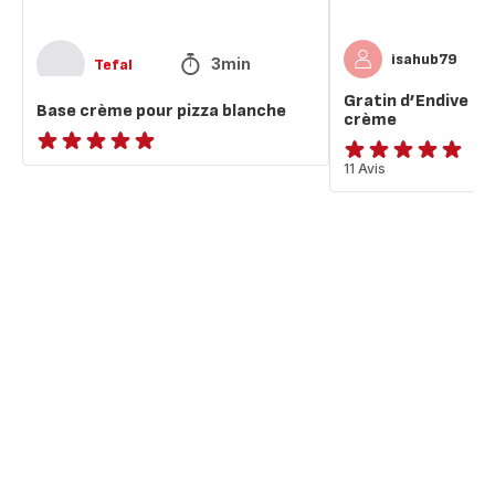
isahub79
3min
Tefal
Gratin d’Endive au
Base crème pour pizza blanche
crème
ratings.NaN
Avis
11 Avis
5
étoiles
(moyenne)