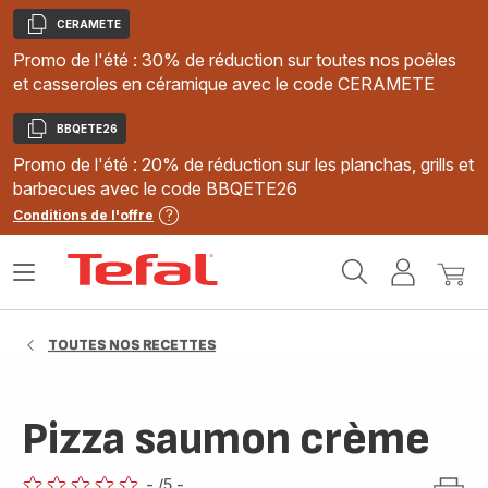
CERAMETE
Copier
Promo de l'été : 30% de réduction sur toutes nos poêles
et casseroles en céramique avec le code CERAMETE
BBQETE26
Copier
Promo de l'été : 20% de réduction sur les planchas, grills et
barbecues avec le code BBQETE26
Conditions de l'offre
Accueil
Ouvrir
Mon
Mon
Tefal
le
compte
panie
menu
TOUTES NOS RECETTES
Pizza saumon crème
-
/5
-