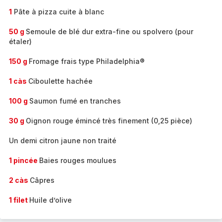
1
Pâte à pizza cuite à blanc
50 g
Semoule de blé dur extra-fine ou spolvero (pour
étaler)
150 g
Fromage frais type Philadelphia®
1 càs
Ciboulette hachée
100 g
Saumon fumé en tranches
30 g
Oignon rouge émincé très finement (0,25 pièce)
Un demi citron jaune non traité
1 pincée
Baies rouges moulues
2 càs
Câpres
1 filet
Huile d’olive