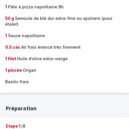
1
Pâte à pizza napolitaine 8h
50 g
Semoule de blé dur extra-fine ou spolvero (pour
étaler)
1
Sauce napolitaine
0.5 càc
Ail frais émincé très finement
1 filet
Huile d’olive extra-vierge
1 pincée
Origan
Basilic frais
Préparation
Etape 1
/8