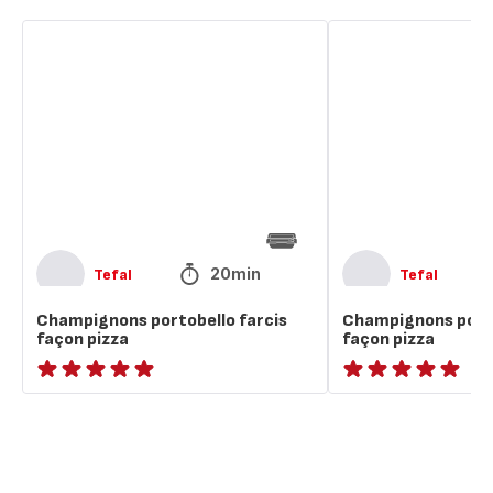
Champignons
Champignons
portobello
portobello
farcis
farcis
façon
façon
pizza
pizza
20min
Tefal
Tefal
Champignons portobello farcis
Champignons porto
façon pizza
façon pizza
ratings.NaN
ratings.NaN