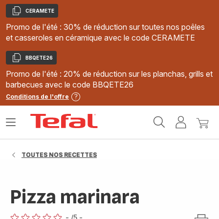
CERAMETE
Copier
Promo de l'été : 30% de réduction sur toutes nos poêles
et casseroles en céramique avec le code CERAMETE
BBQETE26
Copier
Promo de l'été : 20% de réduction sur les planchas, grills et
barbecues avec le code BBQETE26
Conditions de l'offre
Accueil
Ouvrir
Mon
Mon
Tefal
le
compte
panie
menu
TOUTES NOS RECETTES
Pizza marinara
-
/5
-