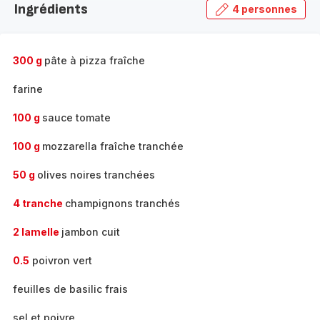
Ingrédients
4 personnes
gamme
complète
-
300 g
pâte à pizza fraîche
farine
100 g
sauce tomate
100 g
mozzarella fraîche tranchée
50 g
olives noires tranchées
4 tranche
champignons tranchés
2 lamelle
jambon cuit
0.5
poivron vert
feuilles de basilic frais
sel et poivre