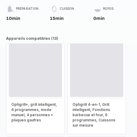
PRÉPARATION
CUISSON
REPOS
10min
15min
0min
Appareils compatibles (13)
Optigrill+, grill intelligent,
Optigrill 4-en-1, Grill
6 programmes, mode
intelligent, Fonctions
manuel, 4 personnes +
barbecue et four, 9
plaques gaufres
programmes, Cuissons
sur mesure