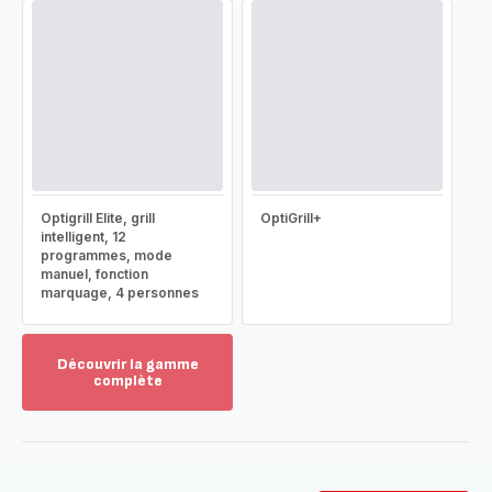
Optigrill Elite, grill
OptiGrill+
intelligent, 12
programmes, mode
manuel, fonction
marquage, 4 personnes
Découvrir la gamme
complète
Voir
plus...
-
Découvrir
la