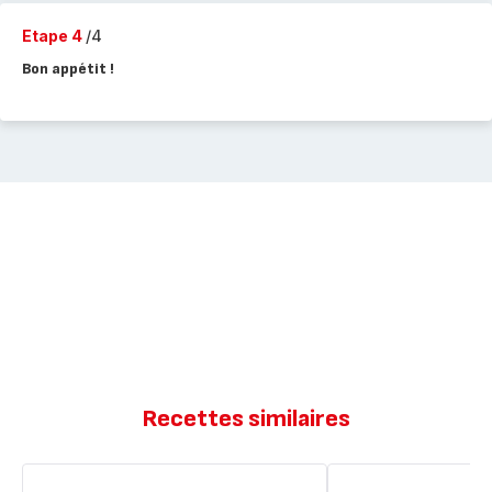
Etape 4
/4
Bon appétit !
Recettes similaires
Pizza
Pizza