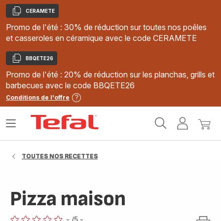
CERAMETE
Copier
Promo de l'été : 30% de réduction sur toutes nos poêles
et casseroles en céramique avec le code CERAMETE
BBQETE26
Copier
Promo de l'été : 20% de réduction sur les planchas, grills et
barbecues avec le code BBQETE26
Conditions de l'offre
Accueil
Ouvrir
Mon
Mon
Tefal
le
compte
panie
menu
TOUTES NOS RECETTES
Pizza maison
-
/5
-