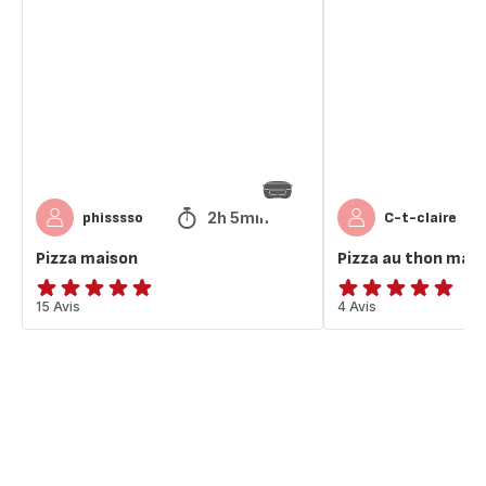
maison
au
thon
maison
2h 5min
phisssso
C-t-claire
Pizza maison
Pizza au thon mai
ratings.4.9
15 Avis
ratings.4.8
4 Avis