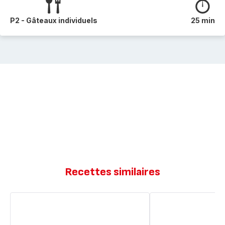
P2 - Gâteaux individuels
25 min
Recettes similaires
Muffin
Muffin
façon
façon
pizza
pizza