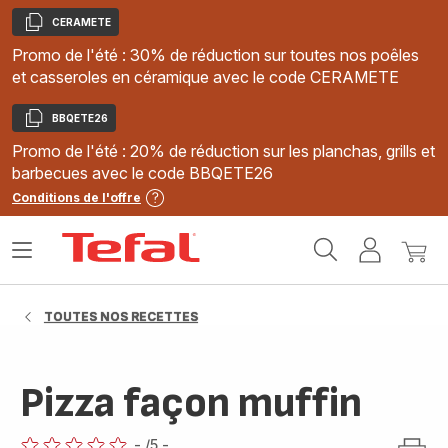
CERAMETE
Copier
Promo de l'été : 30% de réduction sur toutes nos poêles
et casseroles en céramique avec le code CERAMETE
BBQETE26
Copier
Promo de l'été : 20% de réduction sur les planchas, grills et
barbecues avec le code BBQETE26
Conditions de l'offre
Accueil
Ouvrir
Mon
Mon
Tefal
le
compte
panie
menu
TOUTES NOS RECETTES
Pizza façon muffin
-
/5
-