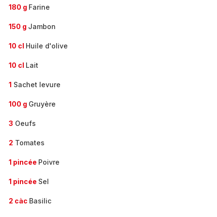
180 g
Farine
150 g
Jambon
10 cl
Huile d'olive
10 cl
Lait
1
Sachet levure
100 g
Gruyère
3
Oeufs
2
Tomates
1 pincée
Poivre
1 pincée
Sel
2 càc
Basilic