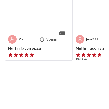
35min
Mad
Jess59FoLiee
Muffin façon pizza
Muffin façon pizza
ratings.NaN
ratings.4.6
164 Avis