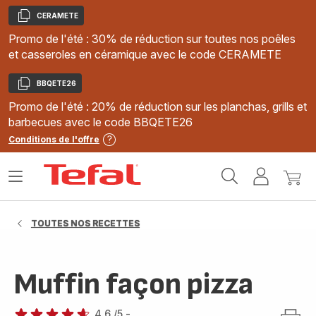
CERAMETE
Copier
Promo de l'été : 30% de réduction sur toutes nos poêles
et casseroles en céramique avec le code CERAMETE
BBQETE26
Copier
Promo de l'été : 20% de réduction sur les planchas, grills et
barbecues avec le code BBQETE26
Conditions de l'offre
Accueil
Ouvrir
Mon
Mon
Tefal
le
compte
panie
menu
TOUTES NOS RECETTES
Muffin façon pizza
4.6
/5
-