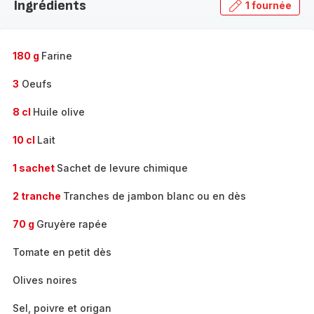
Ingrédients
1 fournée
gamme
complète
-
180 g
Farine
3
Oeufs
8 cl
Huile olive
10 cl
Lait
1 sachet
Sachet de levure chimique
2 tranche
Tranches de jambon blanc ou en dès
70 g
Gruyère rapée
Tomate en petit dès
Olives noires
Sel, poivre et origan