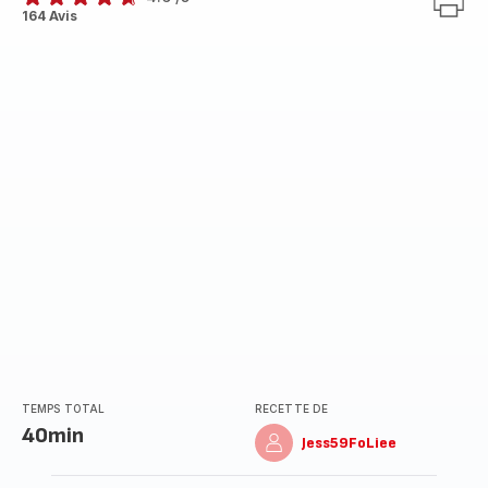
ratings.4.6
164 Avis
TEMPS TOTAL
RECETTE DE
40min
Jess59FoLiee