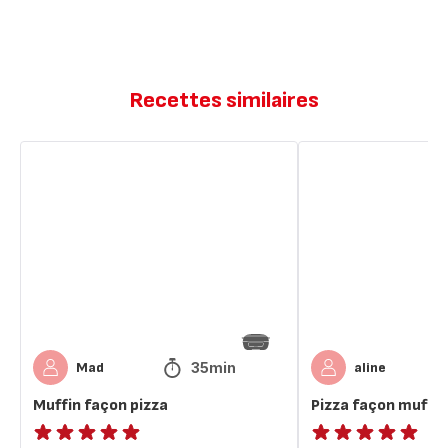
Recettes similaires
Muffin
Pizza
façon
façon
pizza
muffin
35min
Mad
aline
Muffin façon pizza
Pizza façon muffin