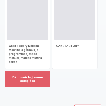
Cake Factory Délices,
CAKE FACTORY
Machine à gâteaux, 5
programmes, mode
manuel, moules muffins,
cakes
Découvrir la gamme
complète
Voir
plus...
-
Découvrir
la