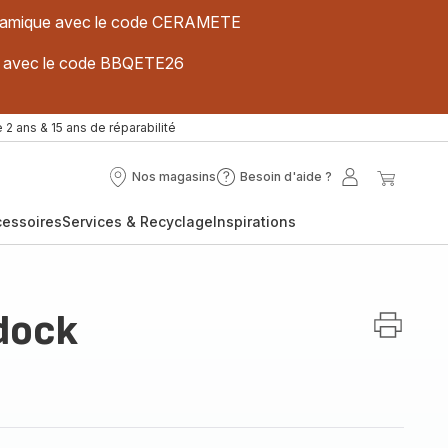
 céramique avec le code CERAMETE
ues avec le code BBQETE26
 2 ans & 15 ans de réparabilité
Nos magasins
Besoin d'aide ?
Nos
Besoin
Mon
Mon
magasins
d'aide
compte
panier
cessoires
Services & Recyclage
Inspirations
?
ddock