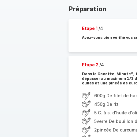
Préparation
Etape 1
/4
Avez-vous bien vérifié vos s
Etape 2
/4
Dans la Cocotte-Minute®, fai
dépasser au maximum 1/3 de
cubes et une pincée de curc
600g De filet de h
450g De riz
5 C. à s. d'huile d'ol
5verre De bouillon 
2pincée De curcum