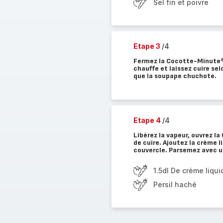
Sel fin et poivre
Etape 3
/4
Fermez la Cocotte-Minute®.
chauffe et laissez cuire sel
que la soupape chuchote.
Etape 4
/4
Libérez la vapeur, ouvrez l
de cuire. Ajoutez la crème l
couvercle. Parsemez avec un
1.5dl De crème liqui
Persil haché