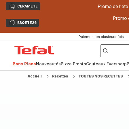
Promo de l'été
CERAMETE
Copier
Promo d
BBQETE26
Copier
Paiement en plusieurs fois
["Poêles
inox,
Accueil
Cake
Factory,
Tefal
Planchas,
Céramique..."]
Bons Plans
Nouveautés
Pizza Pronto
Couteaux Eversharp
P
Accueil
Recettes
TOUTES NOS RECETTES