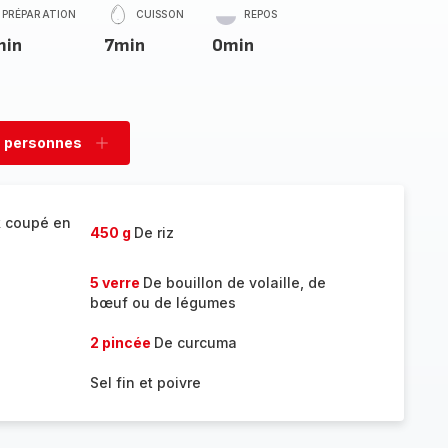
PRÉPARATION
CUISSON
REPOS
min
7min
0min
 personnes
rimer
Ajouter
sonnes
personnes
k coupé en
450 g
De riz
5 verre
De bouillon de volaille, de
bœuf ou de légumes
2 pincée
De curcuma
Sel fin et poivre