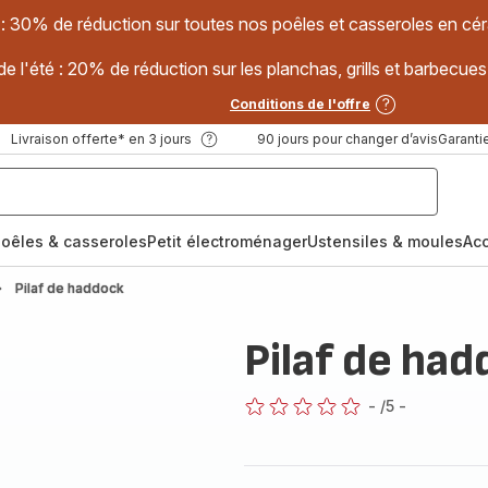
 : 30% de réduction sur toutes nos poêles et casseroles en
e l'été : 20% de réduction sur les planchas, grills et barbec
Conditions de l'offre
Livraison offerte* en 3 jours
90 jours pour changer d’avis
Garantie
oêles & casseroles
Petit électroménager
Ustensiles & moules
Ac
Pilaf de haddock
Pilaf de ha
-
/5
-
ratings.0