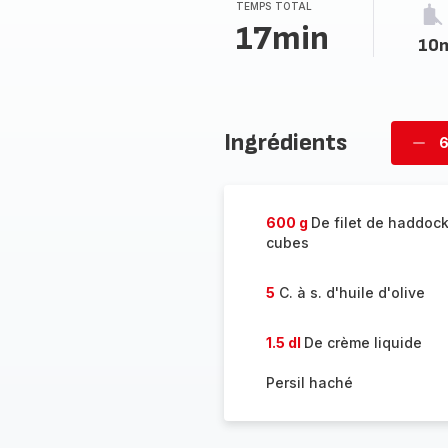
TEMPS TOTAL
17min
10
Ingrédients
6
Supp
per
600 g
De filet de haddoc
cubes
5
C. à s. d'huile d'olive
1.5 dl
De crème liquide
Persil haché