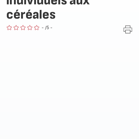
individuels aux
céréales
-
/5
-
ratings.0