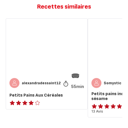
Recettes similaires
Petits
Petits
Pains
pains
Aux
individuels
Céréales
graines
de
sésame
1h
alexandradessaint12
Somystic
55min
Petits pains indiv
Petits Pains Aux Céréales
sésame
Avis
Avis
13 Avis
4
5
étoiles
étoiles
(moyenne)