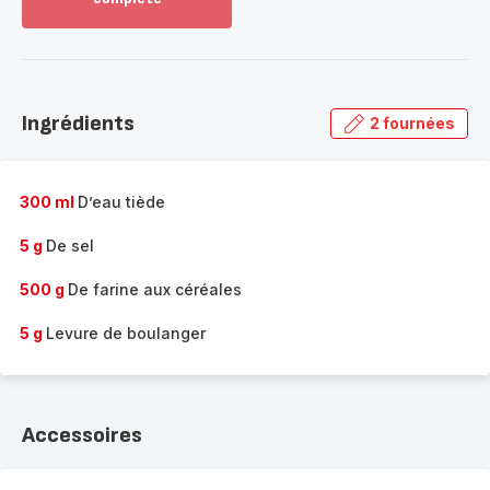
Voir
plus...
-
Découvrir
la
Ingrédients
2 fournées
gamme
complète
-
300 ml
D’eau tiède
5 g
De sel
500 g
De farine aux céréales
5 g
Levure de boulanger
Accessoires