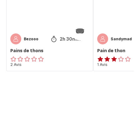
2h 30min
Bezooo
Sandymad
Pains de thons
Pain de thon
ratings.0
2 Avis
Avis
1 Avis
3
étoiles
(moyenne)