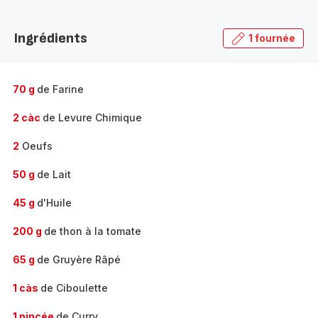
Découvrir
la
Ingrédients
1 fournée
gamme
complète
-
70 g
de Farine
2 càc
de Levure Chimique
2
Oeufs
50 g
de Lait
45 g
d'Huile
200 g
de thon à la tomate
65 g
de Gruyère Râpé
1 càs
de Ciboulette
1 pincée
de Curry