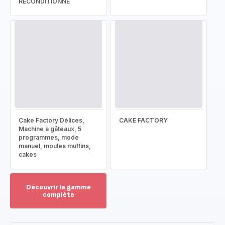
RECONDITIONNÉ
Cake Factory Délices,
CAKE FACTORY
Machine à gâteaux, 5
programmes, mode
manuel, moules muffins,
cakes
Découvrir la gamme
complète
Voir
plus...
-