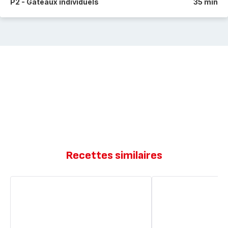
P2 - Gâteaux individuels
35 min
Recettes similaires
Pains
Pain
de
de
thons
thon