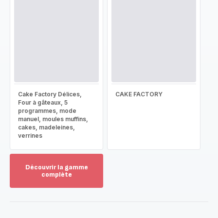
Cake Factory Délices,
CAKE FACTORY
Four à gâteaux, 5
programmes, mode
manuel, moules muffins,
cakes, madeleines,
verrines
Découvrir la gamme
complète
Voir
plus...
-
Découvrir