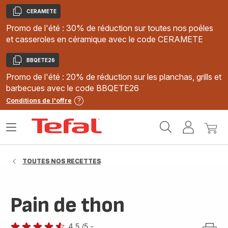
CERAMETE
Copier
Promo de l'été : 30% de réduction sur toutes nos poêles
et casseroles en céramique avec le code CERAMETE
BBQETE26
Copier
Promo de l'été : 20% de réduction sur les planchas, grills et
barbecues avec le code BBQETE26
Conditions de l'offre
Accueil
Ouvrir
Mon
Mon
Tefal
le
compte
panie
menu
TOUTES NOS RECETTES
Pain de thon
4.5
/5
-