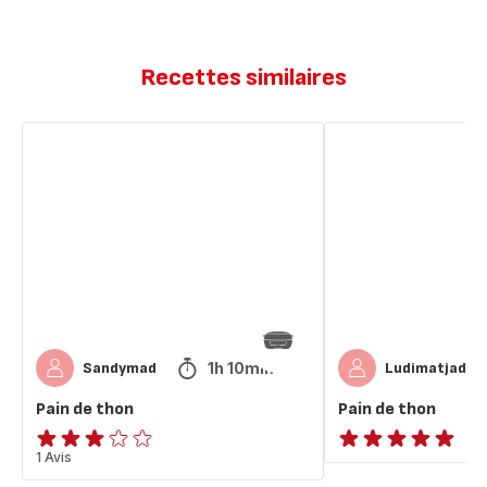
Recettes similaires
Pain
Pain
de
de
thon
thon
1h 10min
Sandymad
Ludimatjade
Pain de thon
Pain de thon
Avis
1 Avis
ratings.NaN
3