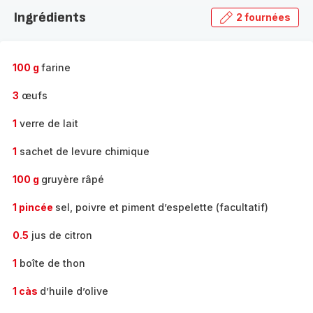
la
Ingrédients
2 fournées
gamme
complète
-
100 g
farine
3
œufs
1
verre de lait
1
sachet de levure chimique
100 g
gruyère râpé
1 pincée
sel, poivre et piment d’espelette (facultatif)
0.5
jus de citron
1
boîte de thon
1 càs
d’huile d’olive