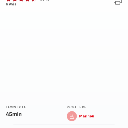
ratings.4.5
6 Avis
TEMPS TOTAL
RECETTE DE
45min
Marinou