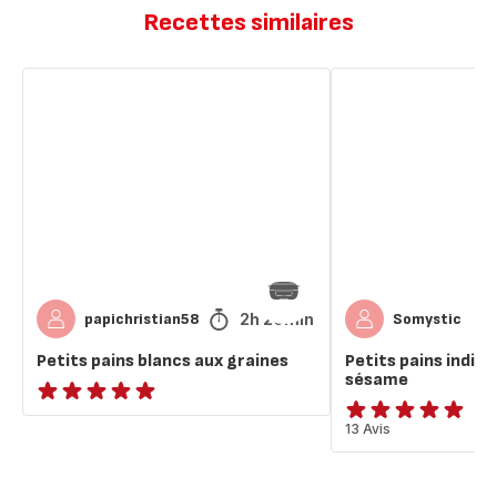
Recettes similaires
Petits
Petits
pains
pains
blancs
individuels
aux
graines
graines
de
sésame
2h 20min
papichristian58
Somystic
Petits pains blancs aux graines
Petits pains indivi
sésame
ratings.NaN
Avis
13 Avis
5
étoiles
(moyenne)