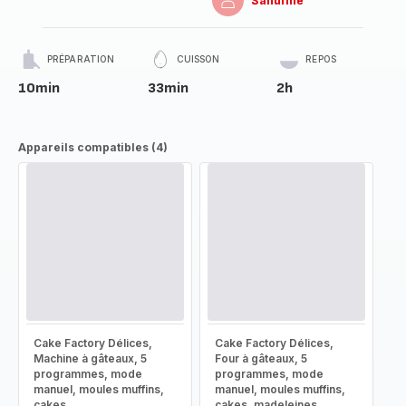
Sandrine
PRÉPARATION
CUISSON
REPOS
10min
33min
2h
Appareils compatibles (4)
Cake Factory Délices,
Cake Factory Délices,
Machine à gâteaux, 5
Four à gâteaux, 5
programmes, mode
programmes, mode
manuel, moules muffins,
manuel, moules muffins,
cakes
cakes, madeleines,