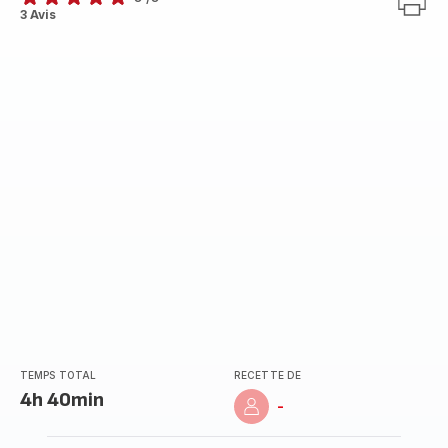
Avis
3 Avis
5
étoiles
(moyenne)
TEMPS TOTAL
RECETTE DE
4h 40min
-