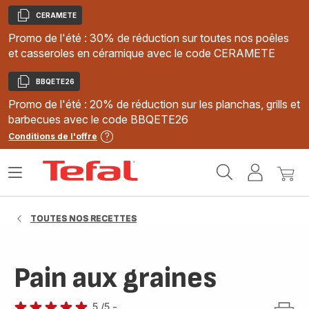
CERAMETE
Copier
Promo de l'été : 30% de réduction sur toutes nos poêles
et casseroles en céramique avec le code CERAMETE
BBQETE26
Copier
Promo de l'été : 20% de réduction sur les planchas, grills et
barbecues avec le code BBQETE26
Conditions de l'offre
Accueil
Ouvrir
Mon
Mon
Tefal
le
compte
panie
menu
TOUTES NOS RECETTES
Pain aux graines
5
/5
-