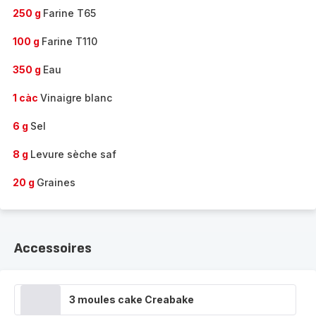
250 g
Farine T65
100 g
Farine T110
350 g
Eau
1 càc
Vinaigre blanc
6 g
Sel
8 g
Levure sèche saf
20 g
Graines
Accessoires
3 moules cake Creabake