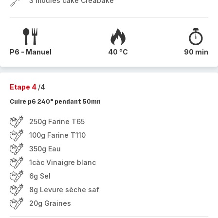
3 moules cake Creabake
P6 - Manuel
40 °C
90 min
Etape 4
/4
Cuire p6 240° pendant 50mn
250g Farine T65
100g Farine T110
350g Eau
1càc Vinaigre blanc
6g Sel
8g Levure sèche saf
20g Graines