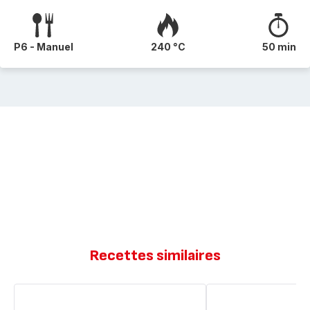
P6 - Manuel
240 °C
50 min
Recettes similaires
Pain
Pain
aux
inratable