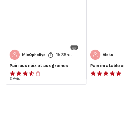
noix
aux
et
graines
aux
graines
1h 35min
MleOpheliye
Aleks
Pain aux noix et aux graines
Pain inratable aux
ratings.3.5
3 Avis
ratings.NaN