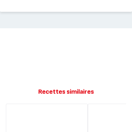
Recettes similaires
Pain
Pain
à
à
la
la
farine
farine
d'épeautre
de