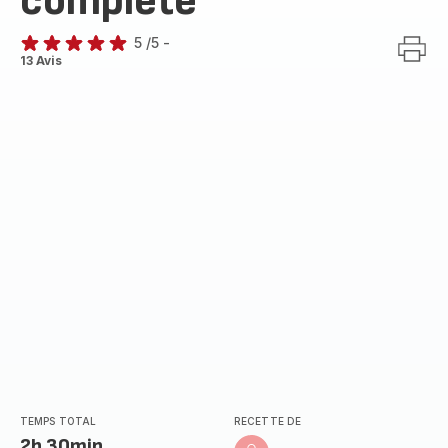
complète
5
/5
-
Avis
13 Avis
5
étoiles
(moyenne)
TEMPS TOTAL
RECETTE DE
2h 30min