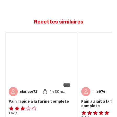
Recettes similaires
Pain
Pain
rapide
au
à
lait
la
à
farine
la
complète
farine
semi
complète
1h 30min
clarisse72
lilie974
Pain rapide à la farine complète
Pain au lait à la fa
complète
Avis
1 Avis