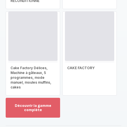
RECONDITIONNÉ
Cake Factory Délices,
CAKE FACTORY
Machine à gâteaux, 5
programmes, mode
manuel, moules muffins,
cakes
Découvrir la gamme
complète
Voir
plus...
-