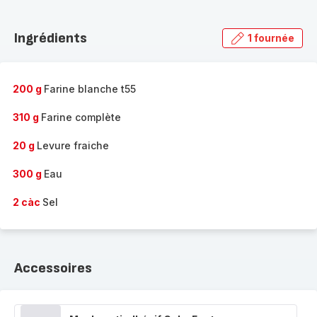
Découvrir
la
Ingrédients
1 fournée
gamme
complète
-
200 g
Farine blanche t55
310 g
Farine complète
20 g
Levure fraiche
300 g
Eau
2 càc
Sel
Accessoires