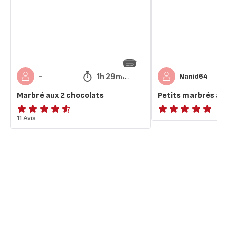
façon
1h 29min
-
Nanid64
Marbré aux 2 chocolats
Petits marbrés à 
ratings.4.5
11 Avis
ratings.NaN