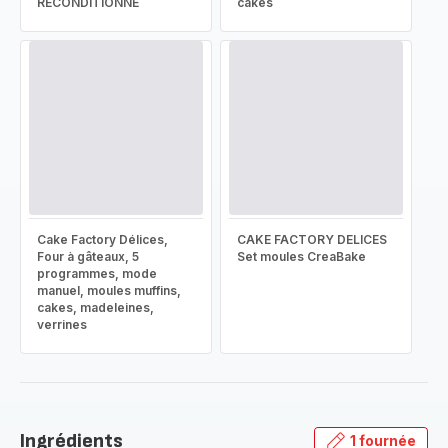
RECONDITIONNÉ
cakes
Cake Factory Délices,
CAKE FACTORY DELICES
Four à gâteaux, 5
Set moules CreaBake
programmes, mode
manuel, moules muffins,
cakes, madeleines,
verrines
Ingrédients
1 fournée