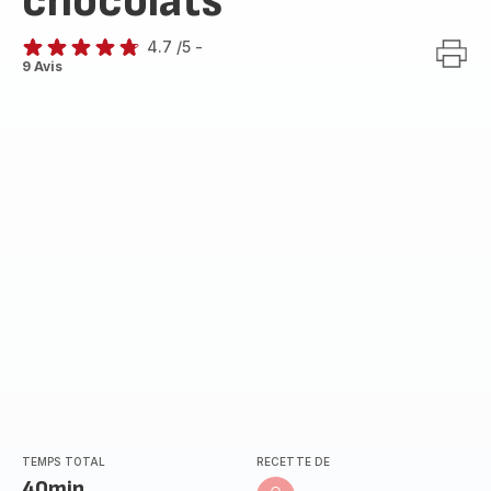
chocolats
4.7
/5
-
ratings.4.7
9 Avis
TEMPS TOTAL
RECETTE DE
40min