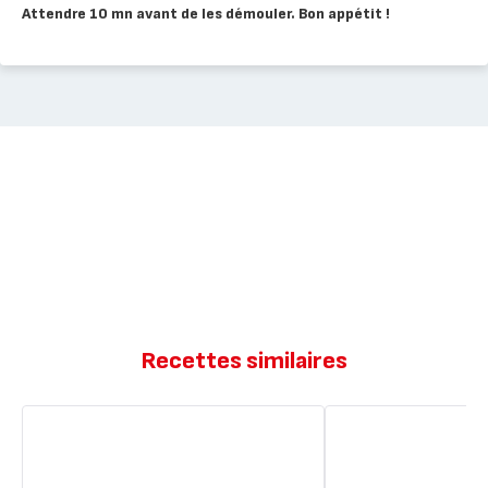
Attendre 10 mn avant de les démouler. Bon appétit !
Recettes similaires
Marbré
Petits
aux
marbrés
2
à
chocolats
ma