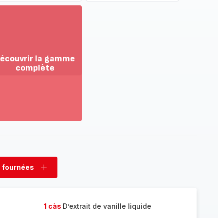
écouvrir la gamme
complète
ir
us...
couvrir
amme
mplète
 fournées
rimer
Ajouter
nées
fournées
1 càs
D’extrait de vanille liquide