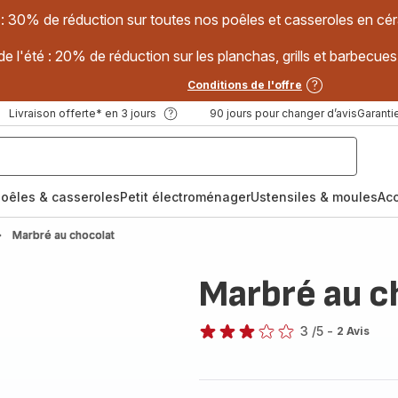
 : 30% de réduction sur toutes nos poêles et casseroles en
e l'été : 20% de réduction sur les planchas, grills et barbec
Conditions de l'offre
Livraison offerte* en 3 jours
90 jours pour changer d’avis
Garantie
oêles & casseroles
Petit électroménager
Ustensiles & moules
Ac
Marbré au chocolat
Marbré au c
3
/5
-
2 Avis
Avis
3
étoiles