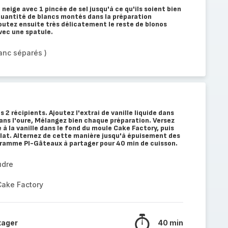
neige avec 1 pincée de sel jusqu'à ce qu'ils soient bien
quantité de blancs montés dans la préparation
outez ensuite très délicatement le reste de blonos
vec une spatule.
anc séparés )
 2 récipients. Ajoutez l'extrai de vanille liquide dans
dans l'oure, Mélangez bien chaque préparation. Versez
 à la vanille dans le fond du moule Cake Factory, puis
olat. Alternez de cette manière jusqu'à épuisement des
gramme PI-Gâteaux à partager pour 40 min de cuisson.
udre
Cake Factory
tager
40 min