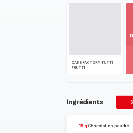
D
Vo
pl
-
CAKE FACTORY TUTTI
Dé
FRUTTI
la
g
co
-
Ingrédients
6
Supp
four
15 g
Chocolat en poudre