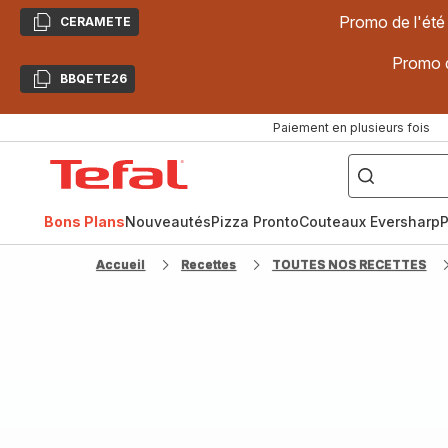
Promo de l'été
CERAMETE
Copier
Promo d
BBQETE26
Copier
Paiement en plusieurs fois
["Poêles
inox,
Accueil
Cake
Factory,
Tefal
Planchas,
Céramique..."]
Bons Plans
Nouveautés
Pizza Pronto
Couteaux Eversharp
P
Accueil
Recettes
TOUTES NOS RECETTES