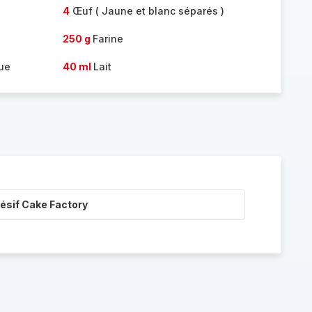
4
Œuf ( Jaune et blanc séparés )
250 g
Farine
ue
40 ml
Lait
ésif Cake Factory