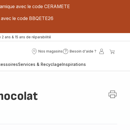
 céramique avec le code CERAMETE
ues avec le code BBQETE26
 2 ans & 15 ans de réparabilité
Nos magasins
Besoin d'aide ?
Nos
Besoin
Mon
Mon
magasins
d'aide
compte
panier
cessoires
Services & Recyclage
Inspirations
?
hocolat