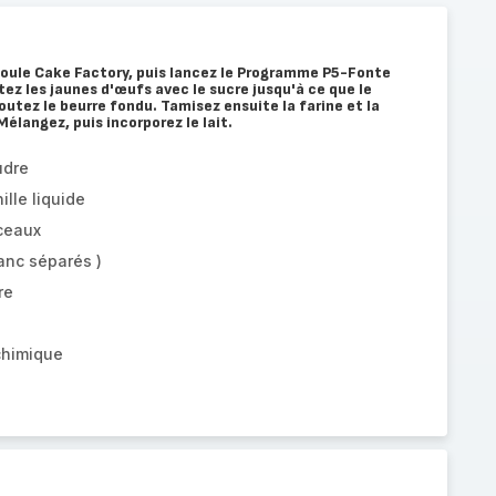
moule Cake Factory, puis lancez le Programme P5-Fonte
tez les jaunes d'œufs avec le sucre jusqu'à ce que le
outez le beurre fondu. Tamisez ensuite la farine et la
Mélangez, puis incorporez le lait.
udre
ille liquide
ceaux
anc séparés )
re
chimique