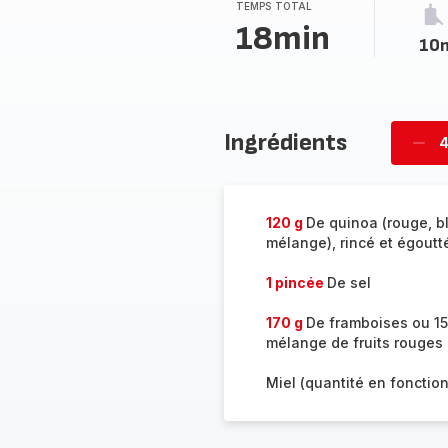
TEMPS TOTAL
18min
10
Ingrédients
4
Supp
per
120 g
De quinoa (rouge, b
mélange), rincé et égoutt
1 pincée
De sel
170 g
De framboises ou 15
mélange de fruits rouges 
Miel (quantité en fonctio