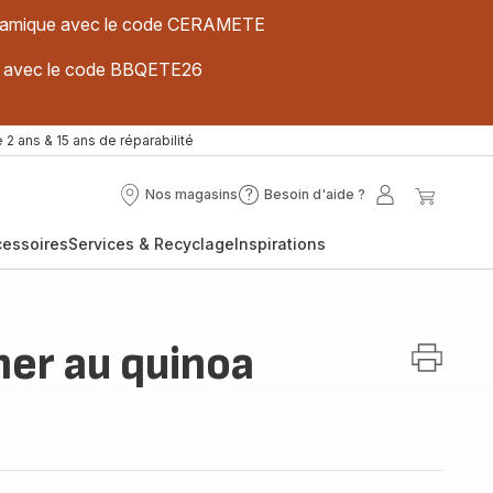
 céramique avec le code CERAMETE
ues avec le code BBQETE26
 2 ans & 15 ans de réparabilité
Nos magasins
Besoin d'aide ?
Nos
Besoin
Mon
Mon
magasins
d'aide
compte
panier
cessoires
Services & Recyclage
Inspirations
?
ner au quinoa