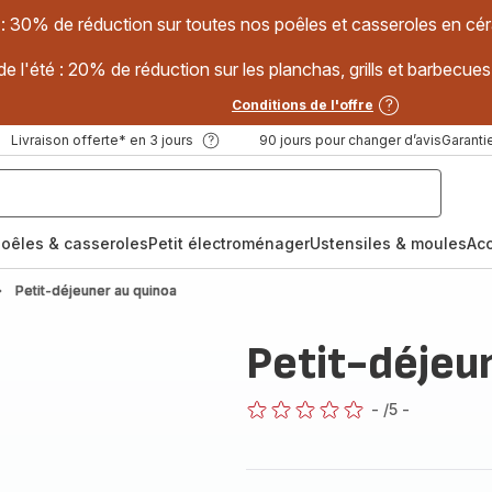
 : 30% de réduction sur toutes nos poêles et casseroles en
e l'été : 20% de réduction sur les planchas, grills et barbec
Conditions de l'offre
Livraison offerte* en 3 jours
90 jours pour changer d’avis
Garantie
oêles & casseroles
Petit électroménager
Ustensiles & moules
Ac
Petit-déjeuner au quinoa
Petit-déjeu
-
/5
-
ratings.0