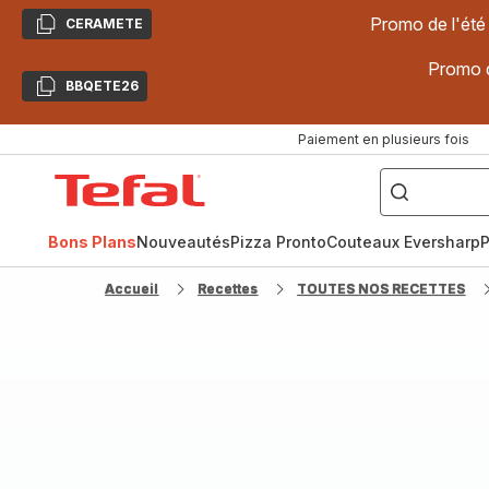
Promo de l'été
CERAMETE
Copier
Promo d
BBQETE26
Copier
Paiement en plusieurs fois
["Poêles
inox,
Accueil
Cake
Factory,
Tefal
Planchas,
Céramique..."]
Bons Plans
Nouveautés
Pizza Pronto
Couteaux Eversharp
P
Accueil
Recettes
TOUTES NOS RECETTES