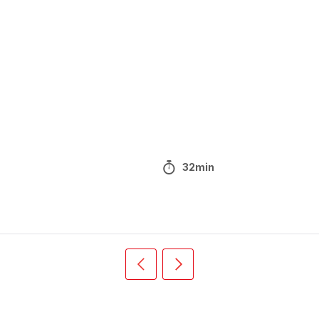
32min
Précédent
Suivant
Recipe
Recipe
card
card
slider
slider