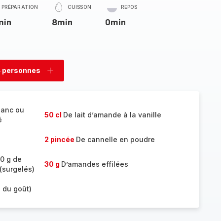
PRÉPARATION
CUISSON
REPOS
min
8min
0min
 personnes
rimer
Ajouter
sonnes
personnes
lanc ou
50 cl
De lait d’amande à la vanille
é
2 pincée
De cannelle en poudre
0 g de
30 g
D’amandes effilées
(surgelés)
n du goût)