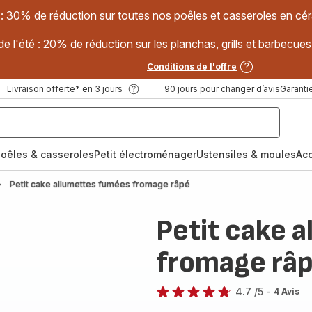
 : 30% de réduction sur toutes nos poêles et casseroles en
e l'été : 20% de réduction sur les planchas, grills et barbec
Conditions de l'offre
Livraison offerte* en 3 jours
90 jours pour changer d’avis
Garantie
oêles & casseroles
Petit électroménager
Ustensiles & moules
Ac
Petit cake allumettes fumées fromage râpé
Petit cake 
fromage râ
4.7
/5
-
4 Avis
ratings.4.7