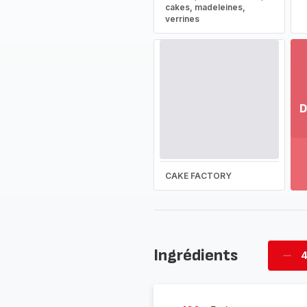
cakes, madeleines,
verrines
D
Vo
pl
-
Dé
CAKE FACTORY
la
g
co
-
Ingrédients
4
Supp
four