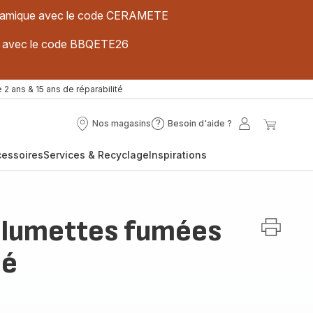
 céramique avec le code CERAMETE
ues avec le code BBQETE26
 2 ans & 15 ans de réparabilité
Nos magasins
Besoin d'aide ?
Nos
Besoin
Mon
Mon
magasins
d'aide
compte
panier
cessoires
Services & Recyclage
Inspirations
?
allumettes fumées
pé