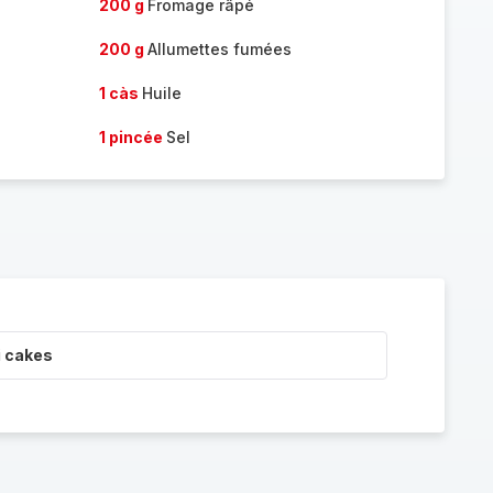
200 g
Fromage râpé
200 g
Allumettes fumées
1 càs
Huile
1 pincée
Sel
i cakes