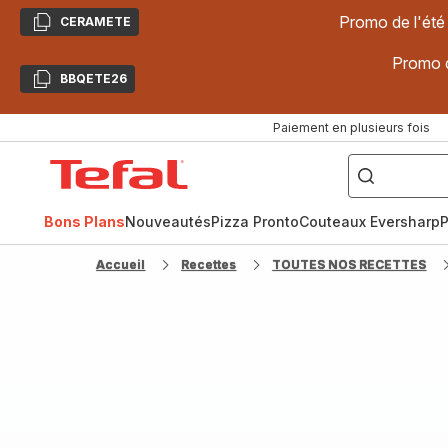
Promo de l'été
CERAMETE
Copier
Promo d
BBQETE26
Copier
Paiement en plusieurs fois
["Poêles
inox,
Accueil
Cake
Factory,
Tefal
Planchas,
Céramique..."]
Bons Plans
Nouveautés
Pizza Pronto
Couteaux Eversharp
P
Accueil
Recettes
TOUTES NOS RECETTES