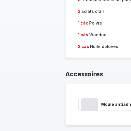
2
Éclats d'ail
1 càc
Poivre
1 càs
Viandox
2 càs
Huile doluves
Accessoires
Moule antiadh