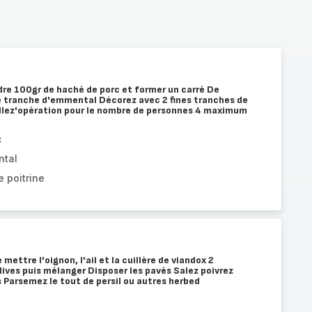
dre 100gr de haché de porc et former un carré De
e tranche d'emmental Décorez avec 2 fines tranches de
llez'opération pour le nombre de personnes 4 maximum
c
ntal
 poitrine
mettre l'oignon, l'ail et la cuillère de viandox 2
olives puis mélanger Disposer les pavés Salez poivrez
 Parsemez le tout de persil ou autres herbed