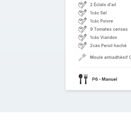
2 Éclats d'ail
1càc Sel
1càc Poivre
9 Tomates cerises
1càs Viandox
2càs Persil haché
Moule antiadhésif 
P6 - Manuel