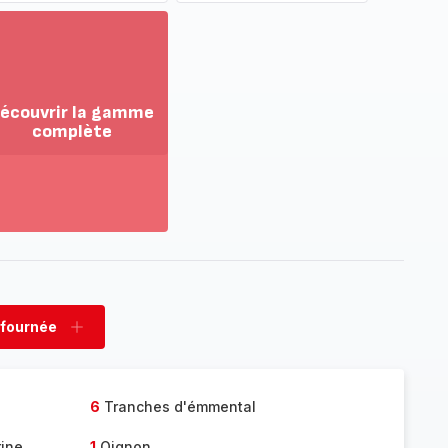
écouvrir la gamme
complète
ir
us...
couvrir
amme
mplète
 fournée
rimer
Ajouter
née
fournée
6
Tranches d'émmental
rine
1
Oignon