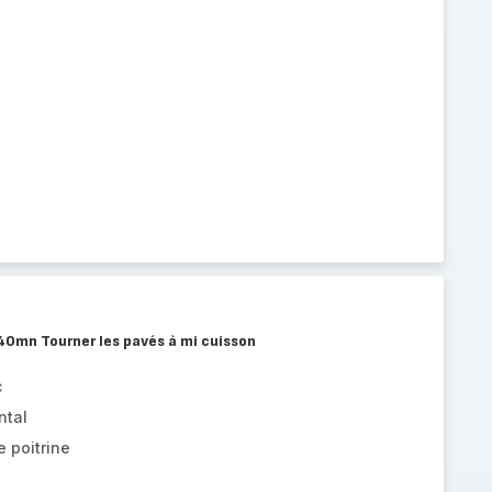
40mn Tourner les pavés à mi cuisson
c
ntal
 poitrine