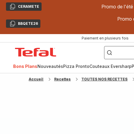
Promo de l'été
CERAMETE
Copier
Promo d
BBQETE26
Copier
Paiement en plusieurs fois
["Poêles
inox,
Accueil
Cake
Factory,
Tefal
Planchas,
Céramique..."]
Bons Plans
Nouveautés
Pizza Pronto
Couteaux Eversharp
P
Accueil
Recettes
TOUTES NOS RECETTES