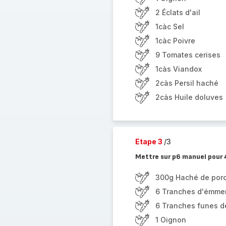
2 Éclats d'ail
1càc Sel
1càc Poivre
9 Tomates cerises
1càs Viandox
2càs Persil haché
2càs Huile doluves
Etape 3
/3
Mettre sur p6 manuel pour 
300g Haché de por
6 Tranches d'émme
6 Tranches funes de
1 Oignon