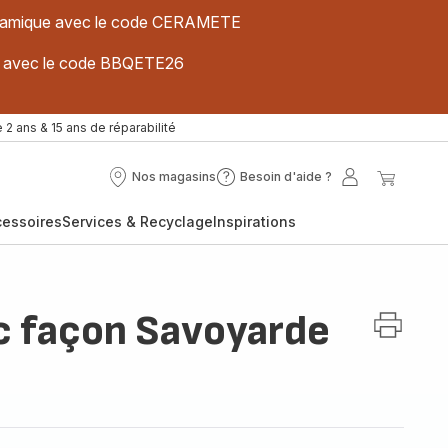
 céramique avec le code CERAMETE
ues avec le code BBQETE26
 2 ans & 15 ans de réparabilité
Nos magasins
Besoin d'aide ?
Nos
Besoin
Mon
Mon
magasins
d'aide
compte
panier
cessoires
Services & Recyclage
Inspirations
?
c façon Savoyarde