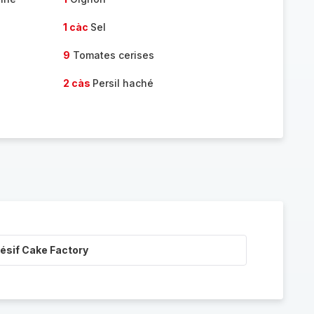
1 càc
Sel
9
Tomates cerises
2 càs
Persil haché
ésif Cake Factory