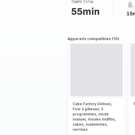
(moyenne)
TEMPS TOTAL
55min
15
Appareils compatibles (10)
Cake Factory Délices,
T
Four à gâteaux, 5
programmes, mode
manuel, moules muffins,
cakes, madeleines,
verrines