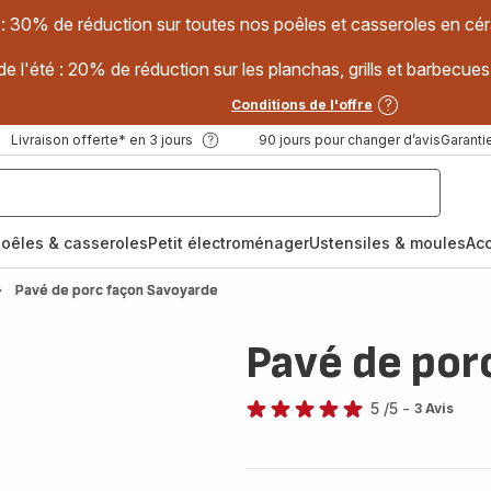
 : 30% de réduction sur toutes nos poêles et casseroles en
e l'été : 20% de réduction sur les planchas, grills et barbec
Conditions de l'offre
Livraison offerte* en 3 jours
90 jours pour changer d’avis
Garantie
oêles & casseroles
Petit électroménager
Ustensiles & moules
Ac
Pavé de porc façon Savoyarde
Pavé de por
5
/5
-
3 Avis
Avis
5
étoiles