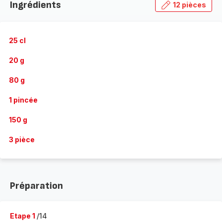
Ingrédients
12 pièces
25 cl
20 g
80 g
1 pincée
150 g
3 pièce
Préparation
Etape 1
/14