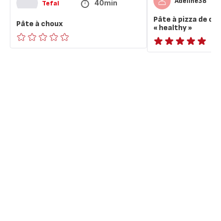
Adeline38
40min
Tefal
Pâte à pizza de cho
Pâte à choux
« healthy »
ratings.0
Avis
5
étoiles
(moyenne)