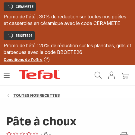
CERAMETE
Copier
Promo de l'été : 30% de réduction sur toutes nos poêles
et casseroles en céramique avec le code CERAMETE
BBQETE26
Copier
Promo de l'été : 20% de réduction sur les planchas, grills et
barbecues avec le code BBQETE26
Conditions de l'offre
Accueil
Ouvrir
Mon
Mon
Tefal
le
compte
panie
menu
TOUTES NOS RECETTES
Pâte à choux
-
/5
-