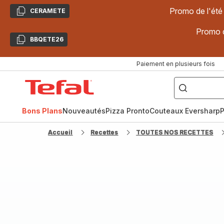
Promo de l'été
CERAMETE
Copier
Promo d
BBQETE26
Copier
Paiement en plusieurs fois
["Poêles
inox,
Accueil
Cake
Factory,
Tefal
Planchas,
Céramique..."]
Bons Plans
Nouveautés
Pizza Pronto
Couteaux Eversharp
P
Accueil
Recettes
TOUTES NOS RECETTES