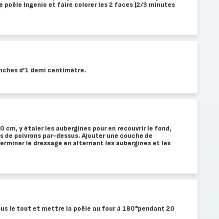
de poêle Ingenio et faire colorer les 2 faces (2/3 minutes
anches d’1 demi centimètre.
20 cm, y étaler les aubergines pour en recouvrir le fond,
es de poivrons par-dessus. Ajouter une couche de
erminer le dressage en alternant les aubergines et les
us le tout et mettre la poêle au four à 180°pendant 20