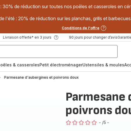
 : 30% de réduction sur toutes nos poêles et casseroles en
e l'été : 20% de réduction sur les planchas, grills et barbec
Conditions de l'offre
Livraison offerte* en 3 jours
90 jours pour changer d’avis
Garantie
oêles & casseroles
Petit électroménager
Ustensiles & moules
Ac
Parmesane d'aubergines et poivrons doux
Parmesane d
poivrons do
-
/5
-
ratings.0