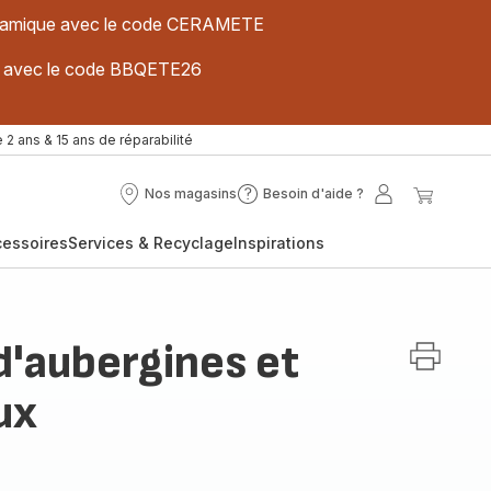
 céramique avec le code CERAMETE
ues avec le code BBQETE26
 2 ans & 15 ans de réparabilité
Nos magasins
Besoin d'aide ?
Nos
Besoin
Mon
Mon
magasins
d'aide
compte
panier
cessoires
Services & Recyclage
Inspirations
?
'aubergines et
ux