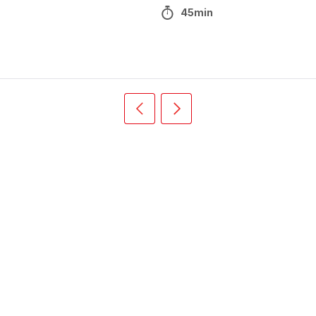
45min
Précédent
Suivant
Recipe
Recipe
card
card
slider
slider