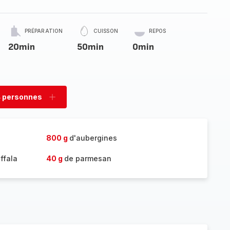
PRÉPARATION
CUISSON
REPOS
20min
50min
0min
 personnes
rimer
Ajouter
sonnes
personnes
800 g
d'aubergines
ffala
40 g
de parmesan