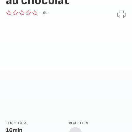
au chocolat
-
/5
-
ratings.0
TEMPS TOTAL
RECETTE DE
16min