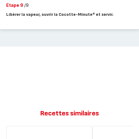
Etape 9
/9
Libérer la vapeur, ouvrir la Cocotte-Minute® et servir.
Recettes similaires
Moelleux
Papillotes
chocolat
de