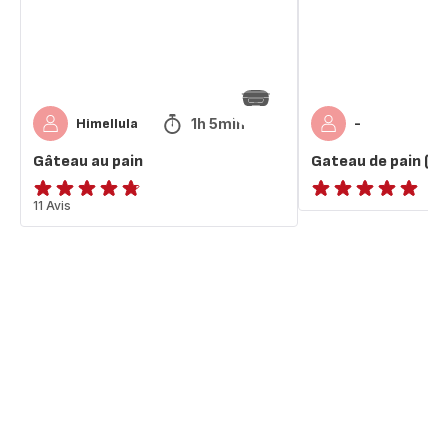
1h 5min
Himellula
-
Gâteau au pain
Gateau de pain (p
ratings.4.7
11 Avis
ratings.NaN