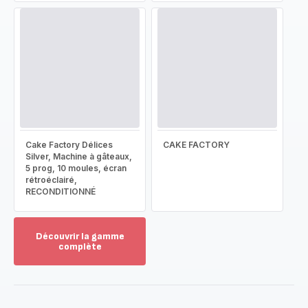
Cake Factory Délices
CAKE FACTORY
Silver, Machine à gâteaux,
5 prog, 10 moules, écran
rétroéclairé,
RECONDITIONNÉ
Découvrir la gamme
complète
Voir
plus...
-
Découvrir