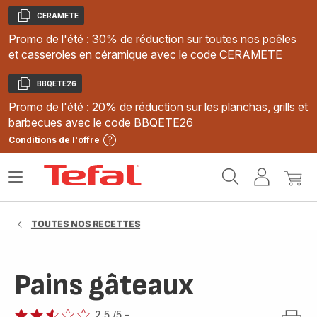
CERAMETE
Copier
Promo de l'été : 30% de réduction sur toutes nos poêles
et casseroles en céramique avec le code CERAMETE
BBQETE26
Copier
Promo de l'été : 20% de réduction sur les planchas, grills et
barbecues avec le code BBQETE26
Conditions de l'offre
Accueil
Ouvrir
Mon
Mon
Tefal
le
compte
panie
menu
TOUTES NOS RECETTES
Pains gâteaux
2.5
/5
-