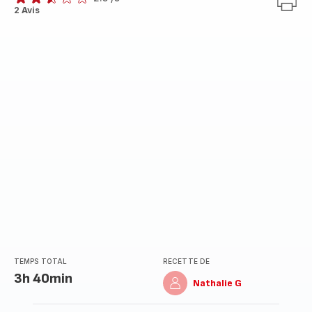
ratings.2.5
2 Avis
TEMPS TOTAL
RECETTE DE
3h 40min
Nathalie G