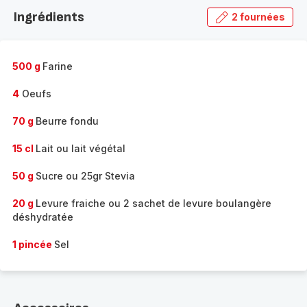
la
Ingrédients
2 fournées
gamme
complète
-
500 g
Farine
4
Oeufs
70 g
Beurre fondu
15 cl
Lait ou lait végétal
50 g
Sucre ou 25gr Stevia
20 g
Levure fraiche ou 2 sachet de levure boulangère
déshydratée
1 pincée
Sel