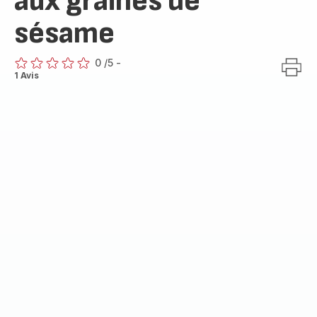
aux graines de
sésame
0
/5
-
ratings.0
1 Avis