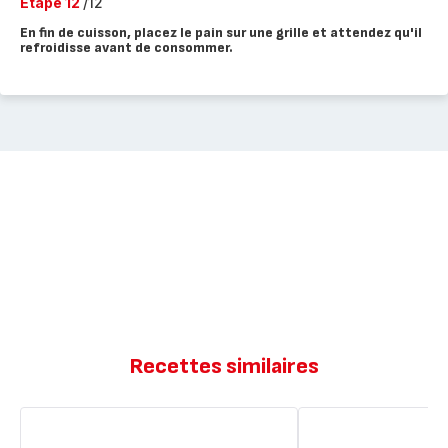
Etape 12
/12
En fin de cuisson, placez le pain sur une grille et attendez qu'il
refroidisse avant de consommer.
Recettes similaires
Pain
Mon
semi-
pain