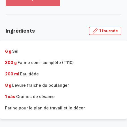
Voir
plus...
-
Découvrir
la
Ingrédients
1 fournée
gamme
complète
-
6 g
Sel
300 g
Farine semi-complète (T110)
200 ml
Eau tiède
8 g
Levure fraîche du boulanger
1 càs
Graines de sésame
Farine pour le plan de travail et le décor