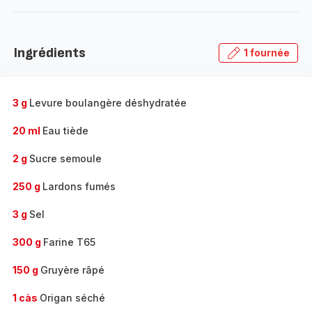
-
Découvrir
la
Ingrédients
1 fournée
gamme
complète
-
3 g
Levure boulangère déshydratée
20 ml
Eau tiède
2 g
Sucre semoule
250 g
Lardons fumés
3 g
Sel
300 g
Farine T65
150 g
Gruyère râpé
1 càs
Origan séché