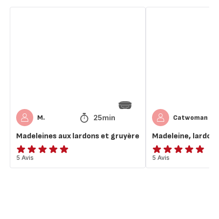
Madeleines
Madeleine,
aux
lardons
lardons
gruyère
et
gruyère
25min
M.
Catwoman
Madeleines aux lardons et gruyère
Madeleine, lardon
Avis
5 Avis
ratings.4.8
5 Avis
5
étoiles
(moyenne)