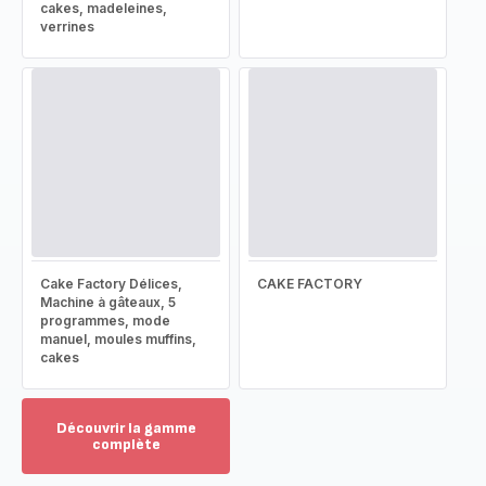
cakes, madeleines,
verrines
Cake Factory Délices,
CAKE FACTORY
Machine à gâteaux, 5
programmes, mode
manuel, moules muffins,
cakes
Découvrir la gamme
complète
Voir
plus...