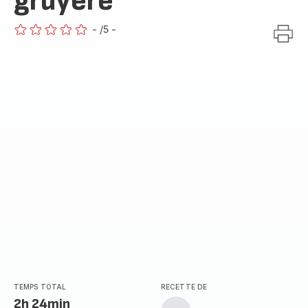
gruyère
-
/5
-
ratings.0
TEMPS TOTAL
RECETTE DE
2h 24min