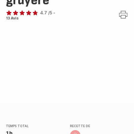
gruyère
4.7
/5
-
ratings.4.7
13 Avis
TEMPS TOTAL
RECETTE DE
1h