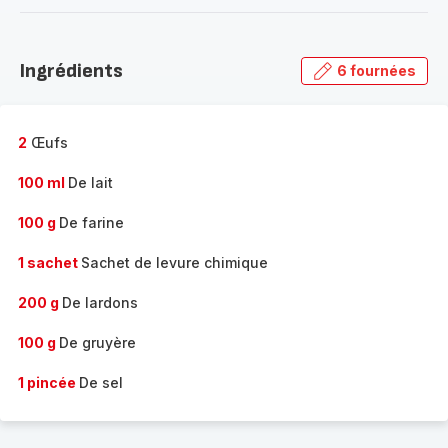
-
Découvrir
la
Ingrédients
6 fournées
gamme
complète
-
2
Œufs
100 ml
De lait
100 g
De farine
1 sachet
Sachet de levure chimique
200 g
De lardons
100 g
De gruyère
1 pincée
De sel