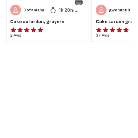
1h 20min
Dofalosha
gwendo89
Cake au lardon, gruyere
Cake Lardon gruy
Avis
2 Avis
ratings.4.9
37 Avis
5
étoiles
(moyenne)