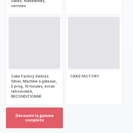
cakes, madeleines,
verrines
Cake Factory Délices
CAKE FACTORY
Silver, Machine à gâteaux,
5 prog, 10 moules, écran
rétroéclairé,
RECONDITIONNÉ
Découvrir la gamme
complète
Voir
plus...