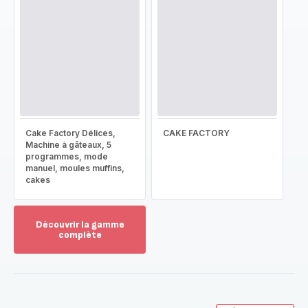
Cake Factory Délices,
CAKE FACTORY
Machine à gâteaux, 5
programmes, mode
manuel, moules muffins,
cakes
Découvrir la gamme
complète
Voir
plus...
-
Découvrir
la