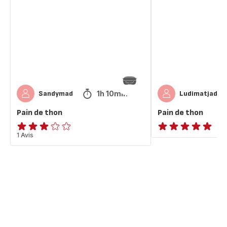
thon
thon
1h 10min
Sandymad
Ludimatjade
Pain de thon
Pain de thon
Avis
1 Avis
ratings.NaN
3
étoiles
(moyenne)