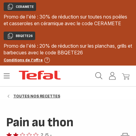
CERAMETE
Copier
Promo de l'été : 30% de réduction sur toutes nos poêles
et casseroles en céramique avec le code CERAMETE
BBQETE26
Copier
Promo de l'été : 20% de réduction sur les planchas, grills et
barbecues avec le code BBQETE26
Conditions de l'offre
Accueil
Ouvrir
Mon
Mon
Tefal
le
compte
panie
menu
TOUTES NOS RECETTES
Pain au thon
2
/5
-