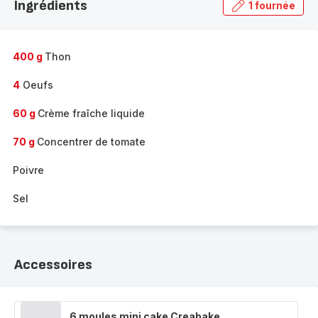
Ingrédients
1 fournée
gamme
complète
-
400 g
Thon
4
Oeufs
60 g
Crème fraîche liquide
70 g
Concentrer de tomate
Poivre
Sel
Accessoires
6 moules mini cake Creabake