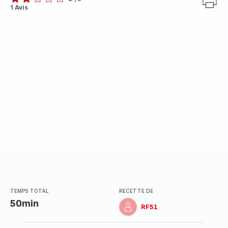
Avis
1 Avis
2
étoiles
(moyenne)
TEMPS TOTAL
RECETTE DE
50min
RF51