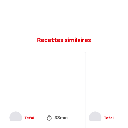
Recettes similaires
Osso-
Osso
bucco
bucco
milanaise
38min
Tefal
Tefal