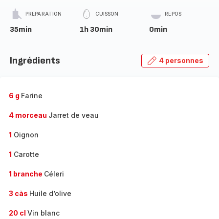
PRÉPARATION
CUISSON
REPOS
35min
1h 30min
0min
Ingrédients
4 personnes
6 g
Farine
4 morceau
Jarret de veau
1
Oignon
1
Carotte
1 branche
Céleri
3 càs
Huile d’olive
20 cl
Vin blanc