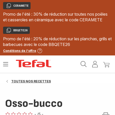
CERAMETE
Copier
Promo de l'été : 30% de réduction sur toutes nos poêles
et casseroles en céramique avec le code CERAMETE
BBQETE26
Copier
Promo de l'été : 20% de réduction sur les planchas, grills et
barbecues avec le code BBQETE26
Conditions de l'offre
Accueil
Ouvrir
Mon
Mon
Tefal
le
compte
panie
menu
TOUTES NOS RECETTES
Osso-bucco
-
/5
-