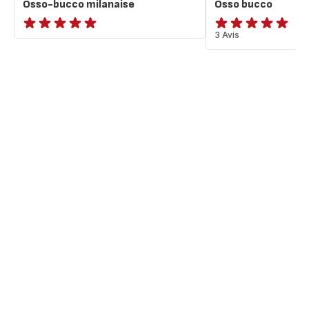
Osso-bucco milanaise
Osso bucco
ratings.NaN
Avis
3 Avis
5
étoiles
(moyenne)