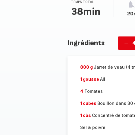
TEMPS TOTAL
38min
20
Ingrédients
4
Supp
per
800 g
Jarret de veau (4 t
1 gousse
Ail
4
Tomates
1 cubes
Bouillon dans 30 
1 càs
Concentré de tomat
Sel & poivre