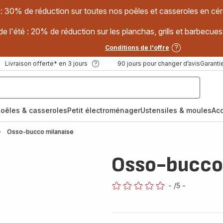
 : 30% de réduction sur toutes nos poêles et casseroles en
e l'été : 20% de réduction sur les planchas, grills et barbec
Conditions de l'offre
Livraison offerte* en 3 jours
90 jours pour changer d’avis
Garantie
oêles & casseroles
Petit électroménager
Ustensiles & moules
Ac
Osso-bucco milanaise
Osso-bucco 
-
/5
-
ratings.0