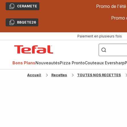
Promo de l'été
CERAMETE
Copier
Promo d
BBQETE26
Copier
Paiement en plusieurs fois
["Poêles
inox,
Accueil
Cake
Factory,
Tefal
Planchas,
Céramique..."]
Bons Plans
Nouveautés
Pizza Pronto
Couteaux Eversharp
P
Accueil
Recettes
TOUTES NOS RECETTES