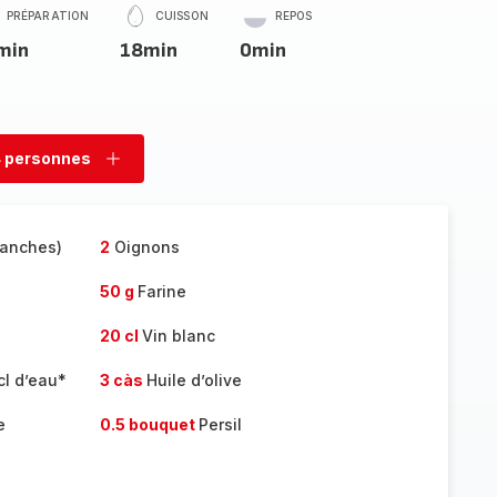
PRÉPARATION
CUISSON
REPOS
min
18min
0min
 personnes
rimer
Ajouter
sonnes
personnes
ranches)
2
Oignons
50 g
Farine
20 cl
Vin blanc
cl d’eau*
3 càs
Huile d’olive
e
0.5 bouquet
Persil