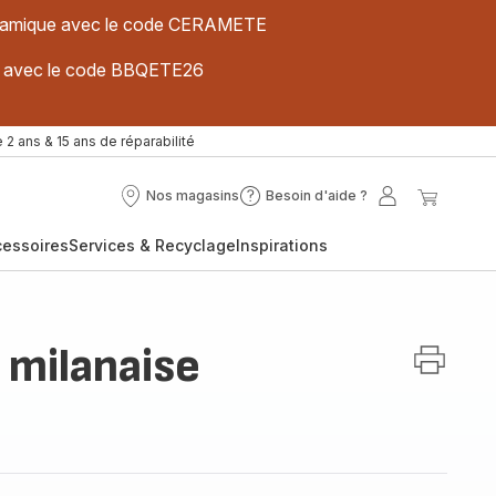
 céramique avec le code CERAMETE
ues avec le code BBQETE26
 2 ans & 15 ans de réparabilité
Nos magasins
Besoin d'aide ?
Nos
Besoin
Mon
Mon
magasins
d'aide
compte
panier
cessoires
Services & Recyclage
Inspirations
?
milanaise