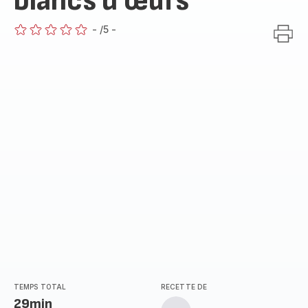
blancs d’œufs
-
/5
-
ratings.0
TEMPS TOTAL
RECETTE DE
29min