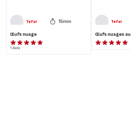
15min
Tefal
Tefal
Œufs nuage
Œufs nuages au p
Avis
1 Avis
ratings.NaN
5
étoiles
(moyenne)