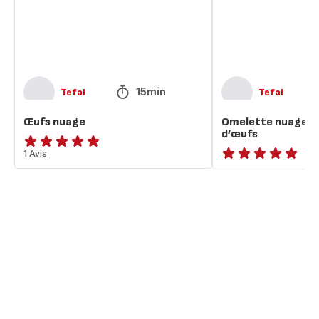
15min
Tefal
Tefal
Œufs nuage
Omelette nuage au
d’œufs
Avis
1 Avis
ratings.NaN
5
étoiles
(moyenne)