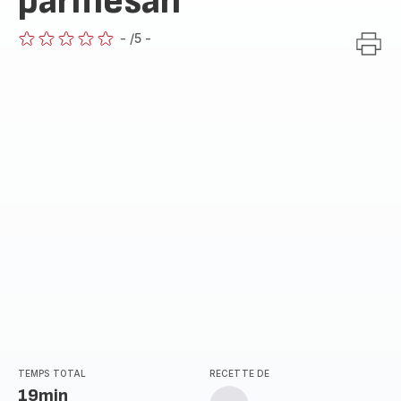
parmesan
-
/5
-
ratings.0
TEMPS TOTAL
RECETTE DE
19min