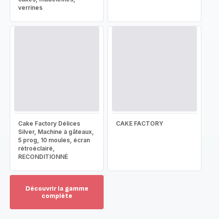
verrines
Cake Factory Délices
CAKE FACTORY
Silver, Machine à gâteaux,
5 prog, 10 moules, écran
rétroéclairé,
RECONDITIONNÉ
Découvrir la gamme
complète
Voir
plus...