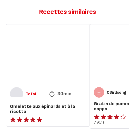
Recettes similaires
Omelette
Gratin
aux
de
épinards
pomme
et
de
à
terre
la
à
ricotta
la
coppa
CBirdsong
30min
Tefal
Gratin de pomme de
Omelette aux épinards et à la
coppa
ricotta
ratings.4.3
7 Avis
ratings.NaN