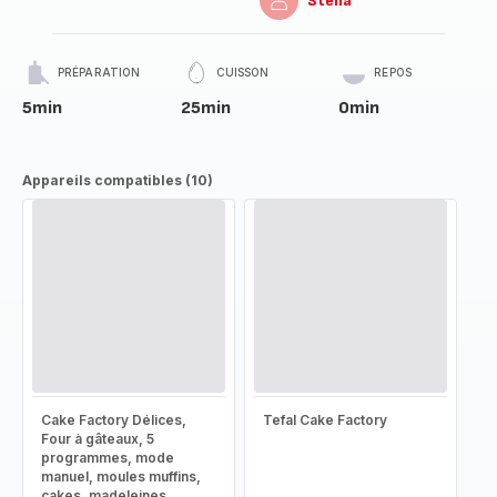
Stella
PRÉPARATION
CUISSON
REPOS
5min
25min
0min
Appareils compatibles (10)
Cake Factory Délices,
Tefal Cake Factory
Four à gâteaux, 5
programmes, mode
manuel, moules muffins,
cakes, madeleines,