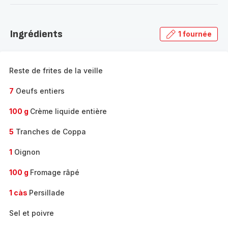
-
Découvrir
la
Ingrédients
1 fournée
gamme
complète
-
Reste de frites de la veille
7
Oeufs entiers
100 g
Crème liquide entière
5
Tranches de Coppa
1
Oignon
100 g
Fromage râpé
1 càs
Persillade
Sel et poivre