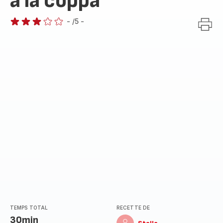
à la coppa
-
/5
-
Avis
3
étoiles
(moyenne)
TEMPS TOTAL
RECETTE DE
30min