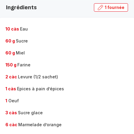
la
Ingrédients
1 fournée
gamme
complète
-
10 càs
Eau
60 g
Sucre
60 g
Miel
150 g
Farine
2 càc
Levure (1/2 sachet)
1 càs
Epices à pain d’épices
1
Oeuf
3 càs
Sucre glace
6 càc
Marmelade d’orange