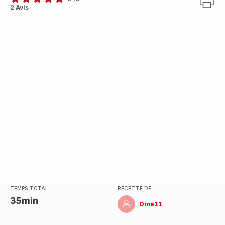
Avis
2 Avis
5
étoiles
(moyenne)
TEMPS TOTAL
RECETTE DE
35min
Dine11