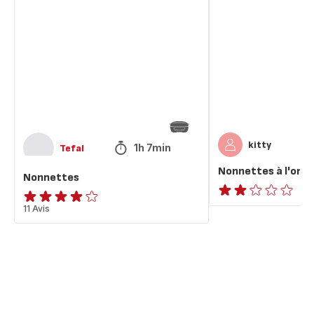
à
l'orange
kitty
1h 7min
Tefal
Nonnettes à l'ora
Nonnettes
Avis
ratings.4.1
11 Avis
2
étoiles
(moyenne)