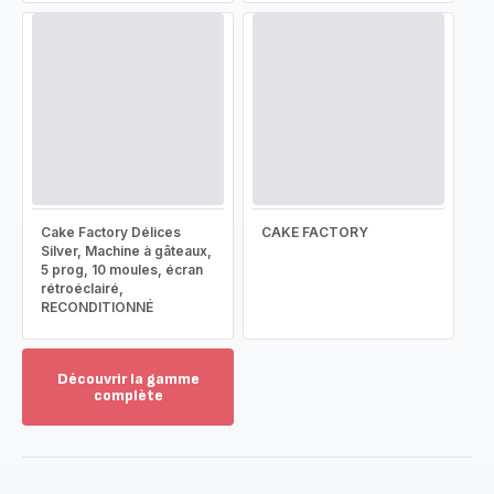
Cake Factory Délices
CAKE FACTORY
Silver, Machine à gâteaux,
5 prog, 10 moules, écran
rétroéclairé,
RECONDITIONNÉ
Découvrir la gamme
complète
Voir
plus...
-
Découvrir