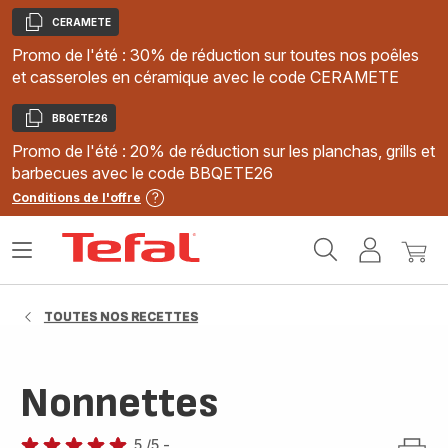
CERAMETE
Copier
Promo de l'été : 30% de réduction sur toutes nos poêles
et casseroles en céramique avec le code CERAMETE
BBQETE26
Copier
Promo de l'été : 20% de réduction sur les planchas, grills et
barbecues avec le code BBQETE26
Conditions de l'offre
Accueil
Ouvrir
Mon
Mon
Tefal
le
compte
panie
menu
TOUTES NOS RECETTES
Nonnettes
5
/5
-