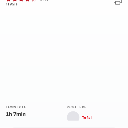
ratings.4.1
11 Avis
TEMPS TOTAL
RECETTE DE
1h 7min
Tefal