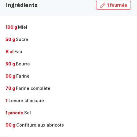
Ingrédients
1 fournée
gamme
complète
-
100 g
Miel
50 g
Sucre
8 cl
Eau
50 g
Beurre
90 g
Farine
70 g
Farine complète
1
Levure chimique
1 pincée
Sel
90 g
Confiture aux abricots