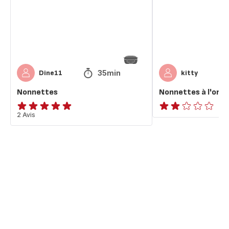
35min
Dine11
kitty
Nonnettes
Nonnettes à l'ora
Avis
2 Avis
Avis
5
2
étoiles
étoiles
(moyenne)
(moyenne)