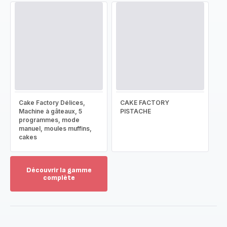
Cake Factory Délices,
CAKE FACTORY
Machine à gâteaux, 5
PISTACHE
programmes, mode
manuel, moules muffins,
cakes
Découvrir la gamme
complète
Voir
plus...
-
Découvrir
la