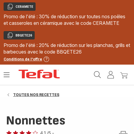
CERAMETE
Copier
Promo de l'été : 30% de réduction sur toutes nos poêles
et casseroles en céramique avec le code CERAMETE
BBQETE26
Copier
Promo de l'été : 20% de réduction sur les planchas, grills et
barbecues avec le code BBQETE26
Conditions de l'offre
Accueil
Ouvrir
Mon
Mon
Tefal
le
compte
panie
menu
TOUTES NOS RECETTES
Nonnettes
4.1
/5
-