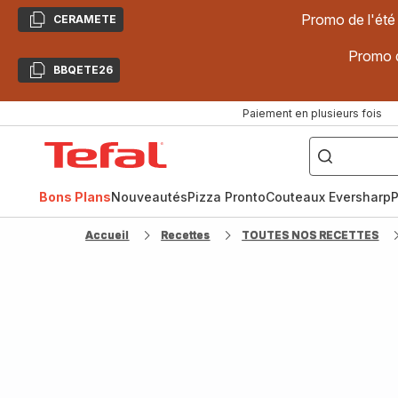
Promo de l'été
CERAMETE
Copier
Promo d
BBQETE26
Copier
Paiement en plusieurs fois
["Poêles
inox,
Accueil
Cake
Factory,
Tefal
Planchas,
Céramique..."]
Bons Plans
Nouveautés
Pizza Pronto
Couteaux Eversharp
P
Accueil
Recettes
TOUTES NOS RECETTES