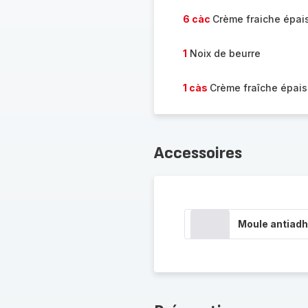
6 càc
Crème fraiche épai
1
Noix de beurre
1 càs
Crème fraîche épai
Accessoires
Moule antiadh