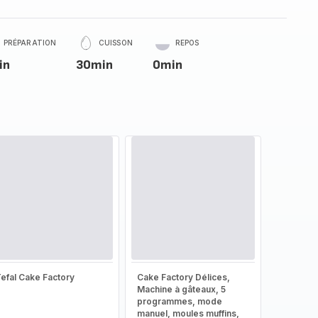
PRÉPARATION
CUISSON
REPOS
in
30min
0min
efal Cake Factory
Cake Factory Délices,
Machine à gâteaux, 5
programmes, mode
manuel, moules muffins,