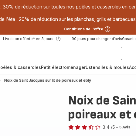
 : 30% de réduction sur toutes nos poêles et casseroles en
e l'été : 20% de réduction sur les planchas, grills et barbec
Conditions de l'offre
Livraison offerte* en 3 jours
90 jours pour changer d’avis
Garantie
oêles & casseroles
Petit électroménager
Ustensiles & moules
Ac
Noix de Saint Jacques sur lit de poireaux et ebly
Noix de Sain
poireaux et 
3.4
/5
-
5 Avis
ratings.3.4