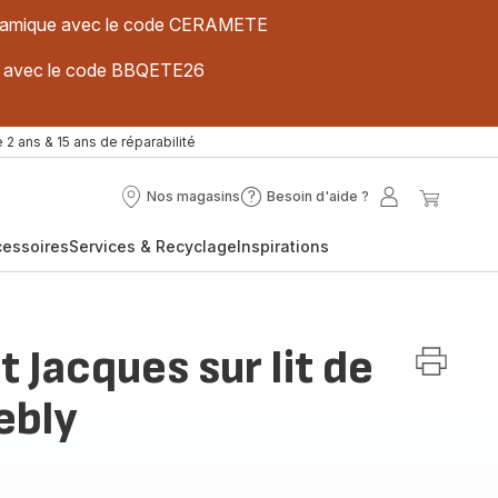
 céramique avec le code CERAMETE
ues avec le code BBQETE26
 2 ans & 15 ans de réparabilité
Nos magasins
Besoin d'aide ?
Nos
Besoin
Mon
Mon
magasins
d'aide
compte
panier
cessoires
Services & Recyclage
Inspirations
?
t Jacques sur lit de
ebly