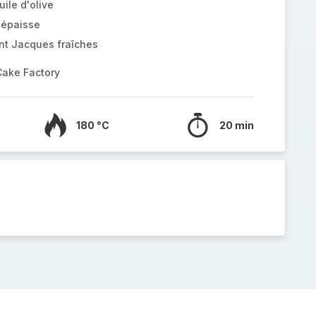
uile d'olive
 épaisse
int Jacques fraîches
Cake Factory
180 °C
20 min