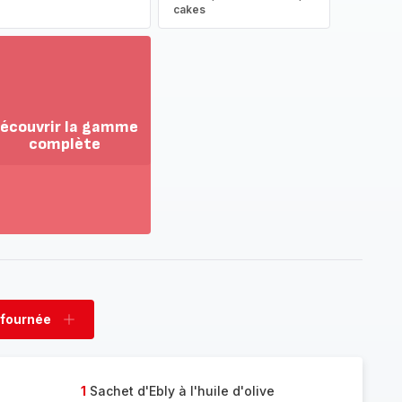
cakes
écouvrir la gamme
complète
ir
us...
couvrir
amme
mplète
 fournée
rimer
Ajouter
née
fournée
1
Sachet d'Ebly à l'huile d'olive