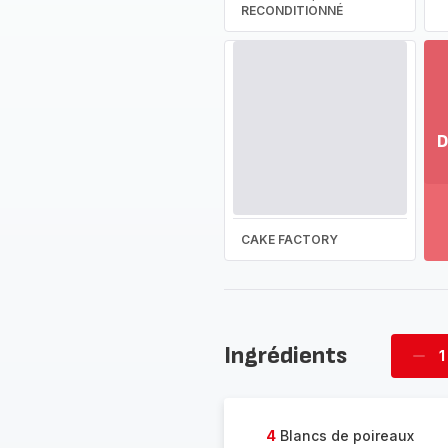
RECONDITIONNÉ
D
Vo
pl
-
Dé
CAKE FACTORY
la
g
co
-
Ingrédients
1
Supp
four
4
Blancs de poireaux