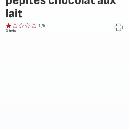
pépites chocolat aux
lait
1
/5
-
Avis
3 Avis
1
étoile
(moyenne)