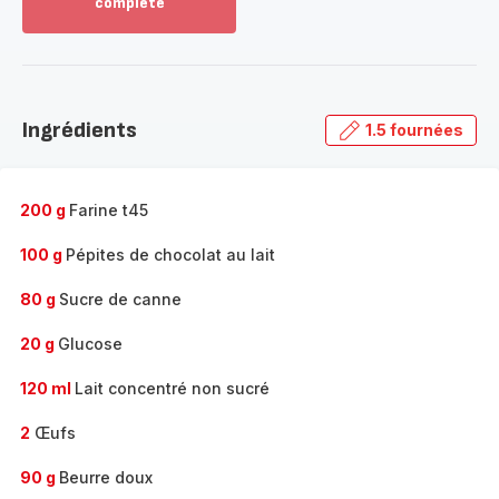
complète
Voir
plus...
-
Découvrir
la
Ingrédients
1.5 fournées
gamme
complète
-
200 g
Farine t45
100 g
Pépites de chocolat au lait
80 g
Sucre de canne
20 g
Glucose
120 ml
Lait concentré non sucré
2
Œufs
90 g
Beurre doux