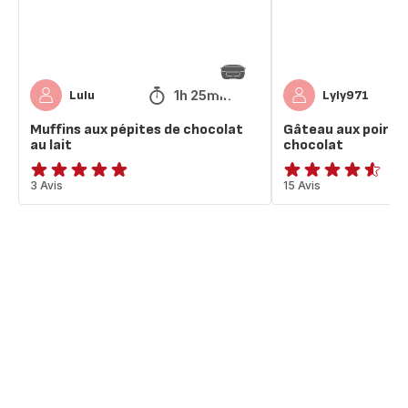
lait
chocolat
1h 25min
Lulu
Lyly971
Muffins aux pépites de chocolat
Gâteau aux poires 
au lait
chocolat
ratings.4.8
3 Avis
ratings.4.5
15 Avis