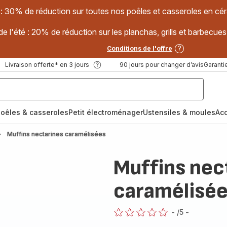
 : 30% de réduction sur toutes nos poêles et casseroles en
e l'été : 20% de réduction sur les planchas, grills et barbec
Conditions de l'offre
Livraison offerte* en 3 jours
90 jours pour changer d’avis
Garantie
oêles & casseroles
Petit électroménager
Ustensiles & moules
Ac
Muffins nectarines caramélisées
Muffins nec
caramélisé
-
/5
-
ratings.0