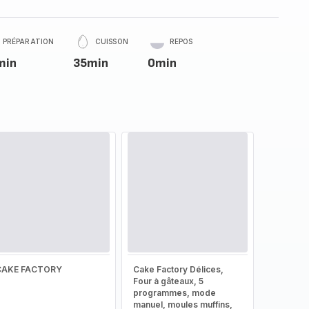
PRÉPARATION
CUISSON
REPOS
min
35min
0min
CAKE FACTORY
Cake Factory Délices,
Four à gâteaux, 5
programmes, mode
manuel, moules muffins,