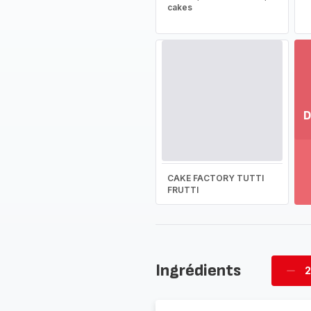
cakes
D
Vo
pl
-
CAKE FACTORY TUTTI
Dé
FRUTTI
la
g
co
-
Ingrédients
2
Supp
four