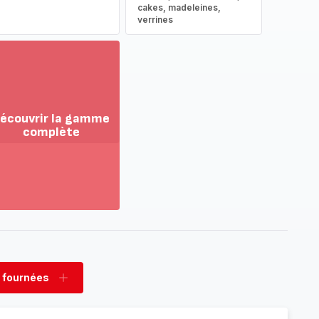
cakes, madeleines,
verrines
écouvrir la gamme
complète
ir
us...
couvrir
amme
mplète
 fournées
rimer
Ajouter
nées
fournées