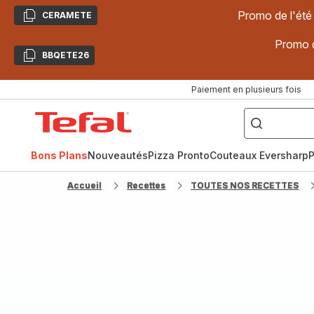
Promo de l'été
CERAMETE
Copier
Promo d
BBQETE26
Copier
Paiement en plusieurs fois
["Poêles
inox,
Accueil
Cake
Factory,
Tefal
Planchas,
Céramique..."]
Bons Plans
Nouveautés
Pizza Pronto
Couteaux Eversharp
P
Accueil
Recettes
TOUTES NOS RECETTES