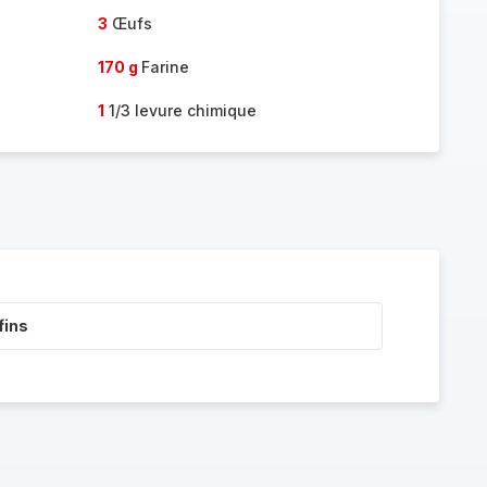
3
Œufs
170 g
Farine
1
1/3 levure chimique
fins