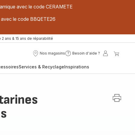
 céramique avec le code CERAMETE
ues avec le code BBQETE26
 2 ans & 15 ans de réparabilité
Nos magasins
Besoin d'aide ?
Nos
Besoin
Mon
Mon
magasins
d'aide
compte
panier
cessoires
Services & Recyclage
Inspirations
?
tarines
es